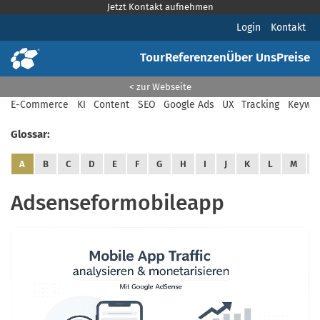
Jetzt Kontakt aufnehmen
Login
Kontakt
Tour
Referenzen
Über Uns
Preise
< zur Webseite
E-Commerce
KI
Content
SEO
Google Ads
UX
Tracking
Keywor
Glossar:
A
B
C
D
E
F
G
H
I
J
K
L
M
Adsenseformobileapp