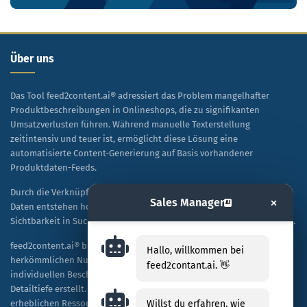
Über uns
Das Tool feed2content.ai® adressiert das Problem mangelhafter
Produktbeschreibungen in Onlineshops, die zu signifikanten
Umsatzverlusten führen. Während manuelle Texterstellung
zeitintensiv und teuer ist, ermöglicht diese Lösung eine
automatisierte Content-Generierung auf Basis vorhandener
Produktdaten-Feeds.
Durch die Verknüpfung von KI-Technologie mit spezifischen Shop-
×
Sales Manager
AI
Daten entstehen hochwertige, SEO-optimierte Texte, die sowohl die
Sichtbarkeit in Suchmaschinen als auch die Kaufbereitschaft steigern.
feed2content.ai® bietet eine skalierbare Alternative zur
Hallo, willkommen bei
herkömmlichen Nutzung von ChatGPT, indem es Tausende von
feed2contant.ai. 👋
individuellen Beschreibungen kosteneffizient und in hoher
Detailtiefe erstellt. Unternehmen profitieren dabei von einer
Willst du erfahren, wie
erheblichen Ressourceneinsparung sowie einer verbesserten