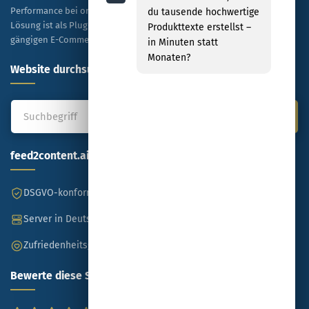
Performance bei organischen Rankings und bezahlten Anzeigen. Die
du tausende hochwertige
Lösung ist als Plug-and-Play-Modell konzipiert und mit allen
Produkttexte erstellst –
gängigen E-Commerce-Plattformen kompatibel.
in Minuten statt
Monaten?
Website durchsuchen
feed2content.ai
DSGVO-konform
Made in Germany
Server in Deutschland
SSL-verschlüsselt
Zufriedenheitsgarantie
Bewerte diese Seite