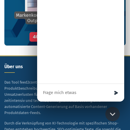
Über uns
Das Tool feed2content.ai® adressiert das Problem mangelhafter
Ihre Nachricht
Produktbeschreibungen in Onlineshops, die zu signifikanten
Umsatzverlusten führen. Während manuelle Texterstellung
zeitintensiv und teuer ist, ermöglicht diese Lösung eine
automatisierte Content-Generierung auf Basis vorhandener
Produktdaten-Feeds.
Durch die Verknüpfung von KI-Technologie mit spezifischen Shop-
Daten entstehen hochwertige, SEO-optimierte Texte, die sowohl die