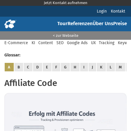
Jetzt Kontakt aufnehmen
Login
Kontakt
Tour
Referenzen
Über Uns
Preise
< zur Webseite
E-Commerce
KI
Content
SEO
Google Ads
UX
Tracking
Keywor
Glossar:
A
B
C
D
E
F
G
H
I
J
K
L
M
Affiliate Code