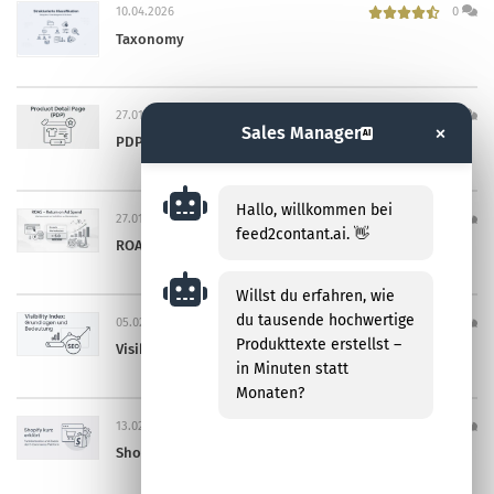
10.04.2026
0
Taxonomy
27.01.2026
0
×
Sales Manager
AI
PDP (Product Detail Page)
Hallo, willkommen bei
27.01.2026
0
feed2contant.ai. 👋
ROAS (Return on Ad Spend)
Willst du erfahren, wie
du tausende hochwertige
05.02.2026
0
Produkttexte erstellst –
Visibility Index
in Minuten statt
Monaten?
13.02.2026
0
Shopify