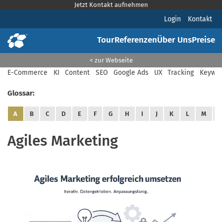
Jetzt Kontakt aufnehmen
Login
Kontakt
Tour
Referenzen
Über Uns
Preise
< zur Webseite
E-Commerce
KI
Content
SEO
Google Ads
UX
Tracking
Keywor
Glossar:
A
B
C
D
E
F
G
H
I
J
K
L
M
Agiles Marketing