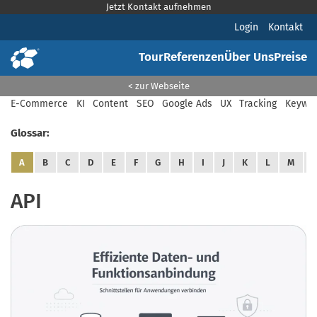
Jetzt Kontakt aufnehmen
Login
Kontakt
Tour
Referenzen
Über Uns
Preise
< zur Webseite
E-Commerce
KI
Content
SEO
Google Ads
UX
Tracking
Keywor
Glossar:
A
B
C
D
E
F
G
H
I
J
K
L
M
API