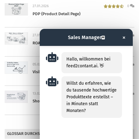
27.01.2026
0
PDP (Product Detail Page)
27.01.2026
0
×
Sales Manager
AI
ROAS (Return on Ad Spend)
Hallo, willkommen bei
05.02.2026
0
feed2contant.ai. 👋
Visibility Index
Willst du erfahren, wie
du tausende hochwertige
13.02.2026
0
Produkttexte erstellst –
Shopify
in Minuten statt
Monaten?
GLOSSAR DURCHSUCHEN