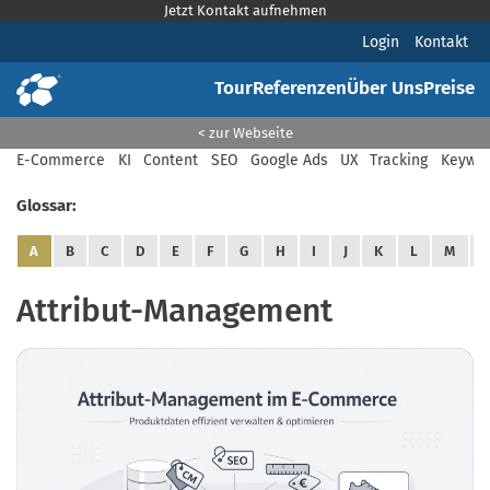
Jetzt Kontakt aufnehmen
Login
Kontakt
Tour
Referenzen
Über Uns
Preise
< zur Webseite
E-Commerce
KI
Content
SEO
Google Ads
UX
Tracking
Keywor
Glossar:
A
B
C
D
E
F
G
H
I
J
K
L
M
Attribut-Management