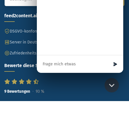
feed2content.ai
DSGVO-konform
Made in Germany
Server in Deutschland
SSL-verschlüsselt
Zufriedenheitsgarantie
Ihre Nachricht
Bewerte diese Seite
93
%
9
Bewertungen
Copyright © feed2content.ai
Über uns
Impressum
Datenschutz
Cookies
Kontakt