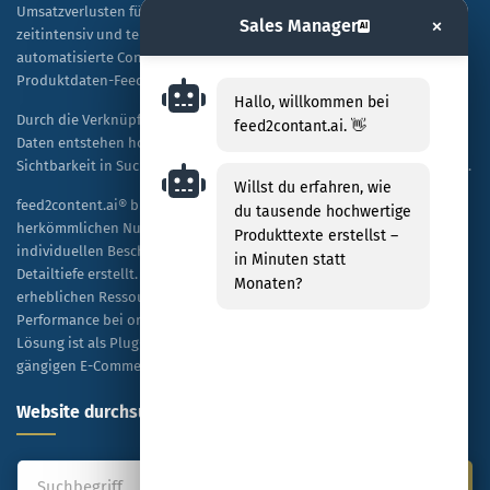
Umsatzverlusten führen. Während manuelle Texterstellung
×
Sales Manager
AI
zeitintensiv und teuer ist, ermöglicht diese Lösung eine
automatisierte Content-Generierung auf Basis vorhandener
Produktdaten-Feeds.
Hallo, willkommen bei
Durch die Verknüpfung von KI-Technologie mit spezifischen Shop-
feed2contant.ai. 👋
Daten entstehen hochwertige, SEO-optimierte Texte, die sowohl die
Sichtbarkeit in Suchmaschinen als auch die Kaufbereitschaft steigern.
Willst du erfahren, wie
feed2content.ai® bietet eine skalierbare Alternative zur
du tausende hochwertige
herkömmlichen Nutzung von ChatGPT, indem es Tausende von
Produkttexte erstellst –
individuellen Beschreibungen kosteneffizient und in hoher
in Minuten statt
Detailtiefe erstellt. Unternehmen profitieren dabei von einer
Monaten?
erheblichen Ressourceneinsparung sowie einer verbesserten
Performance bei organischen Rankings und bezahlten Anzeigen. Die
Lösung ist als Plug-and-Play-Modell konzipiert und mit allen
gängigen E-Commerce-Plattformen kompatibel.
Website durchsuchen