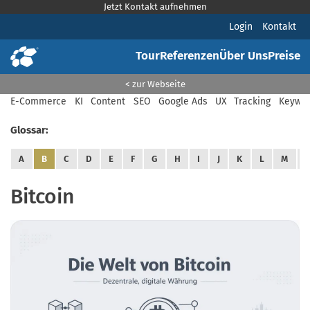
Jetzt Kontakt aufnehmen
Login
Kontakt
Tour
Referenzen
Über Uns
Preise
< zur Webseite
E-Commerce
KI
Content
SEO
Google Ads
UX
Tracking
Keywor
Glossar:
A
B
C
D
E
F
G
H
I
J
K
L
M
Bitcoin