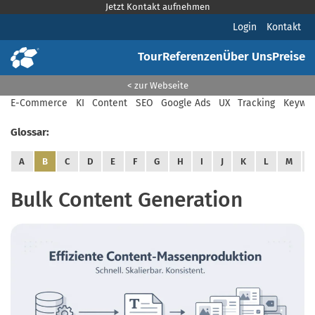
Jetzt Kontakt aufnehmen
Login
Kontakt
Tour
Referenzen
Über Uns
Preise
< zur Webseite
E-Commerce
KI
Content
SEO
Google Ads
UX
Tracking
Keywor
Glossar:
A
B
C
D
E
F
G
H
I
J
K
L
M
Bulk Content Generation