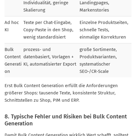
Individualität, geringe
Landingpages,
Skalierung
Markenstories
Ad hoc
Texte per Chat-Eingabe,
Einzelne Produktseiten,
KI
Copy-Paste in den Shop,
schnelle Tests,
wenig standardisiert
einmalige Korrekturen
Bulk
prozess- und
große Sortimente,
Content
datenbasiert, Vorlagen +
Produktvarianten,
Generati
KI, automatisierter Export
systematischer
on
SEO-/CR-Scale
Erst Bulk Content Generation erfüllt die Anforderungen
größerer Shops: tausende Texte, konsistente Struktur,
Schnittstellen zu Shop, PIM und ERP.
8. Typische Fehler und Risiken bei Bulk Content
Generation
Damit Bulk Content Generation wirklich Wert schafft, solltest