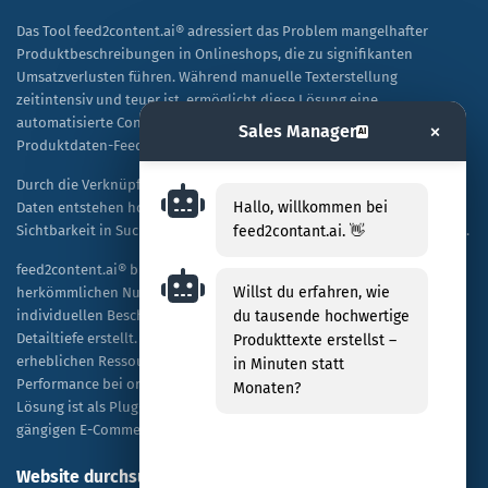
Das Tool feed2content.ai® adressiert das Problem mangelhafter
Produktbeschreibungen in Onlineshops, die zu signifikanten
Umsatzverlusten führen. Während manuelle Texterstellung
zeitintensiv und teuer ist, ermöglicht diese Lösung eine
automatisierte Content-Generierung auf Basis vorhandener
×
Sales Manager
AI
Produktdaten-Feeds.
Durch die Verknüpfung von KI-Technologie mit spezifischen Shop-
Hallo, willkommen bei
Daten entstehen hochwertige, SEO-optimierte Texte, die sowohl die
feed2contant.ai. 👋
Sichtbarkeit in Suchmaschinen als auch die Kaufbereitschaft steigern.
feed2content.ai® bietet eine skalierbare Alternative zur
Willst du erfahren, wie
herkömmlichen Nutzung von ChatGPT, indem es Tausende von
du tausende hochwertige
individuellen Beschreibungen kosteneffizient und in hoher
Detailtiefe erstellt. Unternehmen profitieren dabei von einer
Produkttexte erstellst –
erheblichen Ressourceneinsparung sowie einer verbesserten
in Minuten statt
Performance bei organischen Rankings und bezahlten Anzeigen. Die
Monaten?
Lösung ist als Plug-and-Play-Modell konzipiert und mit allen
gängigen E-Commerce-Plattformen kompatibel.
Website durchsuchen