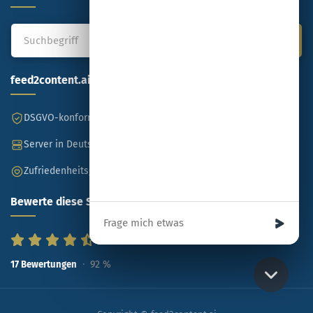
feed2content.ai
DSGVO-konform
Made in Germany
Server in Deutschland
SSL-verschlüsselt
Zufriedenheitsgarantie
Bewerte diese Seite
Ihre Nachricht
92
%
17
Bewertungen