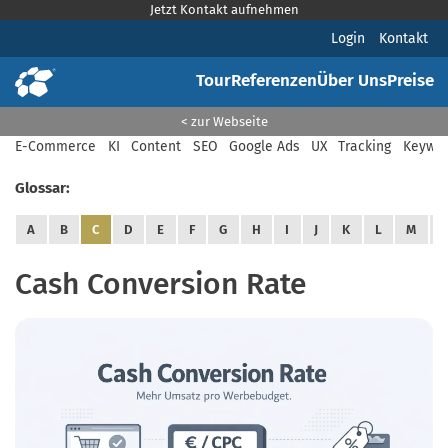
Jetzt Kontakt aufnehmen
Login
Kontakt
Tour
Referenzen
Über Uns
Preise
< zur Webseite
E-Commerce
KI
Content
SEO
Google Ads
UX
Tracking
Keywor
Glossar:
A
B
C
D
E
F
G
H
I
J
K
L
M
Cash Conversion Rate