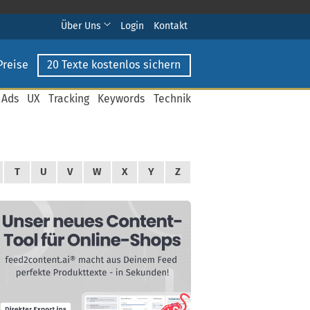
Über Uns
Login
Kontakt
Preise
20 Texte kostenlos sichern
 Ads
UX
Tracking
Keywords
Technik
T
U
V
W
X
Y
Z