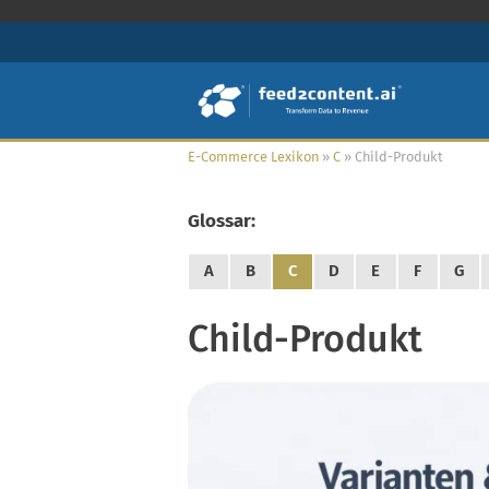
E-Commerce Lexikon
»
C
»
Child-Produkt
Glossar:
A
B
C
D
E
F
G
Child-Produkt