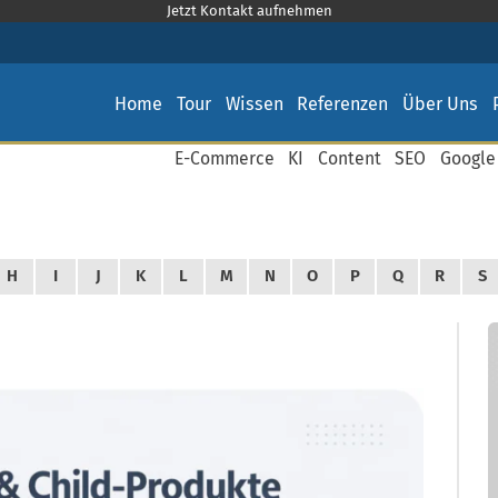
Jetzt Kontakt aufnehmen
Home
Tour
Wissen
Referenzen
Über Uns
E-Commerce
KI
Content
SEO
Google
H
I
J
K
L
M
N
O
P
Q
R
S