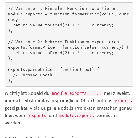
// Variante 1: Einzelne Funktion exportieren

module.exports = function formatPrice(value, curr
ency) {

  return value.toFixed(2) + ' ' + currency;

};

// Variante 2: Mehrere Funktionen exportieren

exports.formatPrice = function(value, currency) {

  return value.toFixed(2) + ' ' + currency;

};

exports.parsePrice = function(text) {

  // Parsing-Logik ...

};
Wichtig ist: Sobald du
neu zuweist,
module.exports = ...
überschreibst du das ursprüngliche Objekt, auf das
exports
gezeigt hat. Viele Bugs in Node.js-Projekten entstehen genau
hier, wenn
und
vermischt
exports
module.exports
werden.