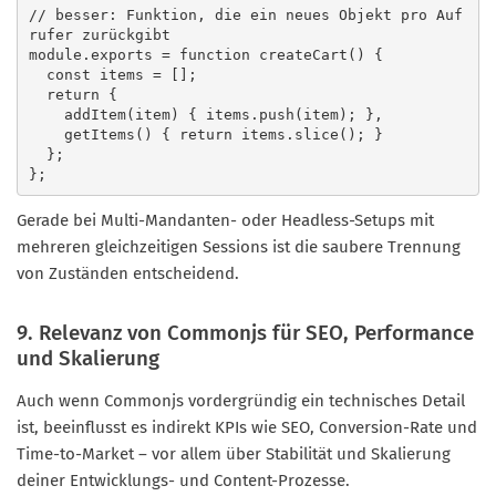
// besser: Funktion, die ein neues Objekt pro Auf
rufer zurückgibt

module.exports = function createCart() {

  const items = [];

  return {

    addItem(item) { items.push(item); },

    getItems() { return items.slice(); }

  };

};
Gerade bei Multi-Mandanten- oder Headless-Setups mit
mehreren gleichzeitigen Sessions ist die saubere Trennung
von Zuständen entscheidend.
9. Relevanz von Commonjs für SEO, Performance
und Skalierung
Auch wenn Commonjs vordergründig ein technisches Detail
ist, beeinflusst es indirekt KPIs wie SEO, Conversion-Rate und
Time-to-Market – vor allem über Stabilität und Skalierung
deiner Entwicklungs- und Content-Prozesse.