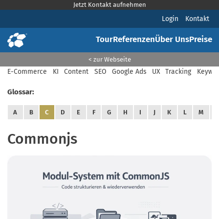
Jetzt Kontakt aufnehmen
Login
Kontakt
Tour
Referenzen
Über Uns
Preise
< zur Webseite
E-Commerce
KI
Content
SEO
Google Ads
UX
Tracking
Keywor
Glossar:
A
B
C
D
E
F
G
H
I
J
K
L
M
Commonjs