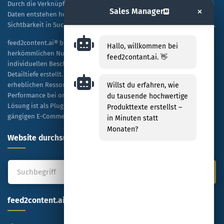
Durch die Verknüpfung von KI-Technologie mit spezifischen Shop-
×
Sales Manager
AI
Daten entstehen hochwertige, SEO-optimierte Texte, die sowohl die
Sichtbarkeit in Suchmaschinen als auch die Kaufbereitschaft steigern.
feed2content.ai® bietet eine skalierbare Alternative zur
Hallo, willkommen bei
herkömmlichen Nutzung von ChatGPT, indem es Tausende von
feed2contant.ai. 👋
individuellen Beschreibungen kosteneffizient und in hoher
Detailtiefe erstellt. Unternehmen profitieren dabei von einer
Willst du erfahren, wie
erheblichen Ressourceneinsparung sowie einer verbesserten
Performance bei organischen Rankings und bezahlten Anzeigen. Die
du tausende hochwertige
Lösung ist als Plug-and-Play-Modell konzipiert und mit allen
Produkttexte erstellst –
gängigen E-Commerce-Plattformen kompatibel.
in Minuten statt
Monaten?
Website durchsuchen
feed2content.ai