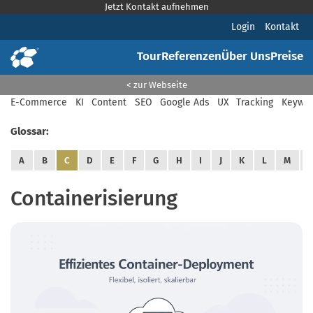
Jetzt Kontakt aufnehmen
Login
Kontakt
Tour
Referenzen
Über Uns
Preise
< zur Webseite
E-Commerce
KI
Content
SEO
Google Ads
UX
Tracking
Keywor
Glossar:
A
B
C
D
E
F
G
H
I
J
K
L
M
Containerisierung