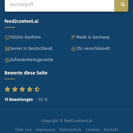
feed2content.ai
DSGVO-konform
Made in Germany
Server in Deutschland
SSL-verschlüsselt
Zufriedenheitsgarantie
Bewerte diese Seite
85
%
15
Bewertungen
Copyright © feed2content.ai
Über uns
Impressum
Datenschutz
Cookies
Kontakt