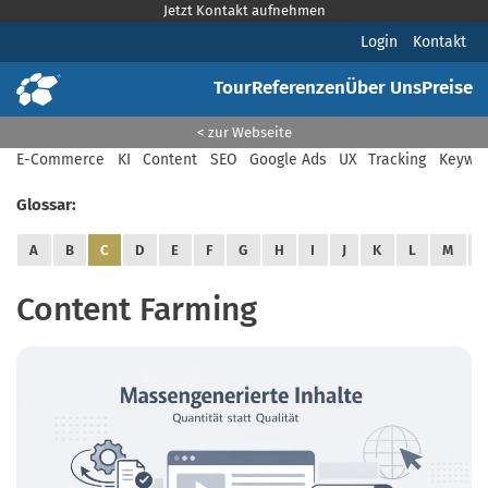
Jetzt Kontakt aufnehmen
Login
Kontakt
Tour
Referenzen
Über Uns
Preise
< zur Webseite
E-Commerce
KI
Content
SEO
Google Ads
UX
Tracking
Keywor
Glossar:
A
B
C
D
E
F
G
H
I
J
K
L
M
Content Farming