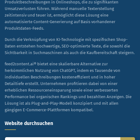
Produktbeschreibungen in Onlineshops, die zu signifikanten
Umsatzverlusten führen. Während manuelle Texterstellung
zeitintensiv und teuer ist, ermöglicht diese Lösung eine
automatisierte Content-Generierung auf Basis vorhandener
Produktdaten-Feeds.
Durch die Verknüpfung von KI-Technologie mit spezifischen Shop-
Daten entstehen hochwertige, SEO-optimierte Texte, die sowohl die
Sichtbarkeit in Suchmaschinen als auch die Kaufbereitschaft steigern.
feed2content.ai® bietet eine skalierbare Alternative zur
herkömmlichen Nutzung von ChatGPT, indem es Tausende von
individuellen Beschreibungen kosteneffizient und in hoher
Detailtiefe erstellt. Unternehmen profitieren dabei von einer
erheblichen Ressourceneinsparung sowie einer verbesserten
Performance bei organischen Rankings und bezahlten Anzeigen. Die
Lösung ist als Plug-and-Play-Modell konzipiert und mit allen
gängigen E-Commerce-Plattformen kompatibel.
Website durchsuchen