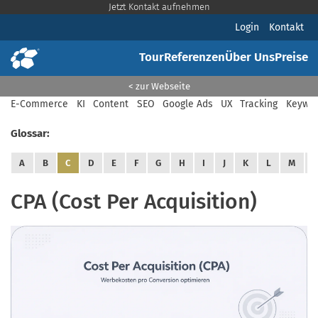
Jetzt Kontakt aufnehmen
Login
Kontakt
Tour
Referenzen
Über Uns
Preise
< zur Webseite
E-Commerce
KI
Content
SEO
Google Ads
UX
Tracking
Keywor
Glossar:
A
B
C
D
E
F
G
H
I
J
K
L
M
CPA (Cost Per Acquisition)