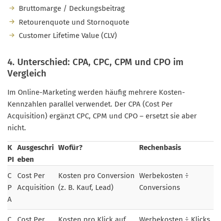
Bruttomarge / Deckungsbeitrag
Retourenquote und Stornoquote
Customer Lifetime Value (CLV)
4. Unterschied: CPA, CPC, CPM und CPO im
Vergleich
Im Online-Marketing werden häufig mehrere Kosten-
Kennzahlen parallel verwendet. Der CPA (Cost Per
Acquisition) ergänzt CPC, CPM und CPO – ersetzt sie aber
nicht.
K
Ausgeschri
Wofür?
Rechenbasis
PI
eben
C
Cost Per
Kosten pro Conversion
Werbekosten ÷
P
Acquisition
(z. B. Kauf, Lead)
Conversions
A
C
Cost Per
Kosten pro Klick auf
Werbekosten ÷ Klicks