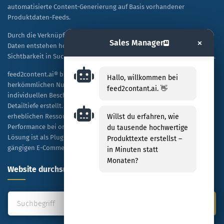
automatisierte Content-Generierung auf Basis vorhandener
Produktdaten-Feeds.
Durch die Verknüpfung von KI-Technologie mit spezifischen Shop-
×
Sales Manager
AI
Daten entstehen hochwertige, SEO-optimierte Texte, die sowohl die
Sichtbarkeit in Suchmaschinen als auch die Kaufbereitschaft steigern.
feed2content.ai® bietet eine skalierbare Alternative zur
Hallo, willkommen bei
herkömmlichen Nutzung von ChatGPT, indem es Tausende von
feed2contant.ai. 👋
individuellen Beschreibungen kosteneffizient und in hoher
Detailtiefe erstellt. Unternehmen profitieren dabei von einer
Willst du erfahren, wie
erheblichen Ressourceneinsparung sowie einer verbesserten
Performance bei organischen Rankings und bezahlten Anzeigen. Die
du tausende hochwertige
Lösung ist als Plug-and-Play-Modell konzipiert und mit allen
Produkttexte erstellst –
gängigen E-Commerce-Plattformen kompatibel.
in Minuten statt
Monaten?
Website durchsuchen