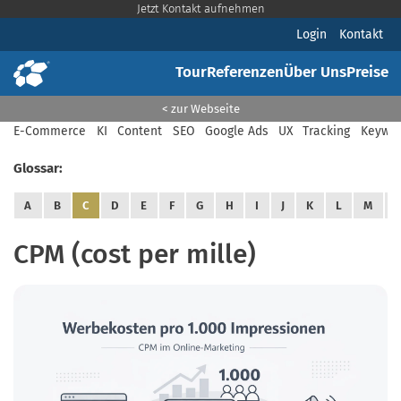
Jetzt Kontakt aufnehmen
Login
Kontakt
Tour
Referenzen
Über Uns
Preise
< zur Webseite
E-Commerce
KI
Content
SEO
Google Ads
UX
Tracking
Keywor
Glossar:
A
B
C
D
E
F
G
H
I
J
K
L
M
CPM (cost per mille)