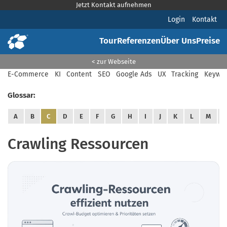
Jetzt Kontakt aufnehmen
Login
Kontakt
Tour
Referenzen
Über Uns
Preise
< zur Webseite
E-Commerce
KI
Content
SEO
Google Ads
UX
Tracking
Keywor
Glossar:
A
B
C
D
E
F
G
H
I
J
K
L
M
Crawling Ressourcen