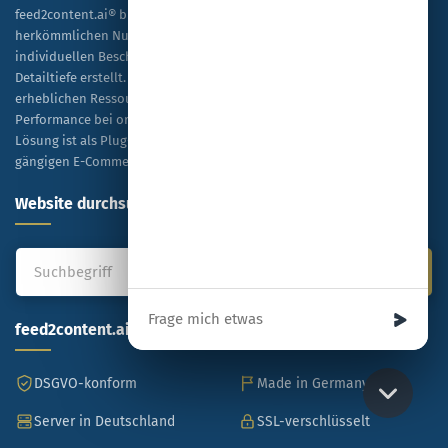
feed2content.ai® bietet eine skalierbare Alternative zur
herkömmlichen Nutzung von ChatGPT, indem es Tausende von
individuellen Beschreibungen kosteneffizient und in hoher
Detailtiefe erstellt. Unternehmen profitieren dabei von einer
erheblichen Ressourceneinsparung sowie einer verbesserten
Performance bei organischen Rankings und bezahlten Anzeigen. Die
Lösung ist als Plug-and-Play-Modell konzipiert und mit allen
gängigen E-Commerce-Plattformen kompatibel.
Website durchsuchen
Ihre Nachricht
feed2content.ai
DSGVO-konform
Made in Germany
Server in Deutschland
SSL-verschlüsselt