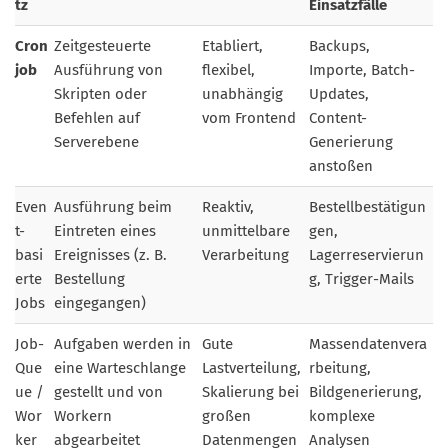
tz
Einsatzfälle
Cron
Zeitgesteuerte
Etabliert,
Backups,
job
Ausführung von
flexibel,
Importe, Batch-
Skripten oder
unabhängig
Updates,
Befehlen auf
vom Frontend
Content-
Serverebene
Generierung
anstoßen
Even
Ausführung beim
Reaktiv,
Bestellbestätigun
t-
Eintreten eines
unmittelbare
gen,
basi
Ereignisses (z. B.
Verarbeitung
Lagerreservierun
erte
Bestellung
g, Trigger-Mails
Jobs
eingegangen)
Job-
Aufgaben werden in
Gute
Massendatenvera
Que
eine Warteschlange
Lastverteilung,
rbeitung,
ue /
gestellt und von
Skalierung bei
Bildgenerierung,
Wor
Workern
großen
komplexe
ker
abgearbeitet
Datenmengen
Analysen