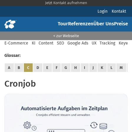
Jetzt Kontakt aufnehmen
Login
Kontakt
Tour
Referenzen
Über Uns
Preise
< zur Webseite
E-Commerce
KI
Content
SEO
Google Ads
UX
Tracking
Keywor
Glossar:
A
B
C
D
E
F
G
H
I
J
K
L
M
Cronjob