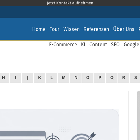
Jetzt Kontakt aufnehmen
Home
Tour
Wissen
Referenzen
Über Uns
E-Commerce
KI
Content
SEO
Google
H
I
J
K
L
M
N
O
P
Q
R
S