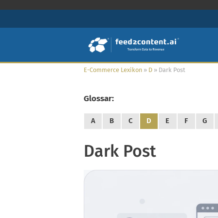
E-Commerce Lexikon
»
D
»
Dark Post
Glossar:
A
B
C
D
E
F
G
Dark Post