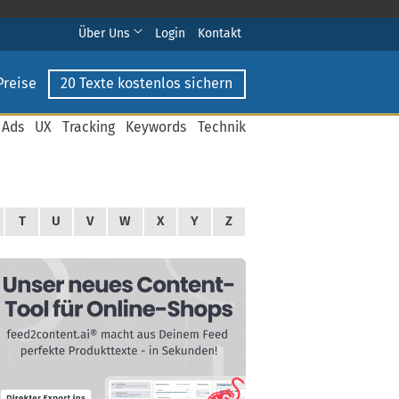
Über Uns
Login
Kontakt
Preise
20 Texte kostenlos sichern
 Ads
UX
Tracking
Keywords
Technik
T
U
V
W
X
Y
Z