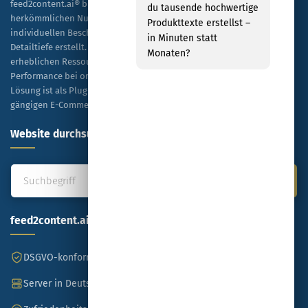
feed2content.ai® bietet eine skalierbare Alternative zur
du tausende hochwertige
herkömmlichen Nutzung von ChatGPT, indem es Tausende von
Produkttexte erstellst –
individuellen Beschreibungen kosteneffizient und in hoher
in Minuten statt
Detailtiefe erstellt. Unternehmen profitieren dabei von einer
Monaten?
erheblichen Ressourceneinsparung sowie einer verbesserten
Performance bei organischen Rankings und bezahlten Anzeigen. Die
Lösung ist als Plug-and-Play-Modell konzipiert und mit allen
gängigen E-Commerce-Plattformen kompatibel.
Website durchsuchen
feed2content.ai
DSGVO-konform
Made in Germany
Server in Deutschland
SSL-verschlüsselt