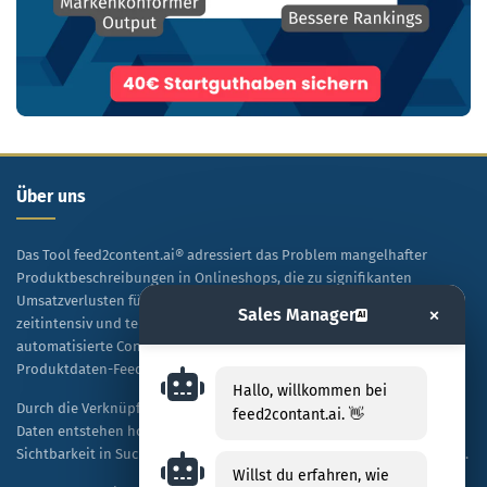
Über uns
Das Tool feed2content.ai® adressiert das Problem mangelhafter
Produktbeschreibungen in Onlineshops, die zu signifikanten
Umsatzverlusten führen. Während manuelle Texterstellung
×
Sales Manager
AI
zeitintensiv und teuer ist, ermöglicht diese Lösung eine
automatisierte Content-Generierung auf Basis vorhandener
Produktdaten-Feeds.
Hallo, willkommen bei
Durch die Verknüpfung von KI-Technologie mit spezifischen Shop-
feed2contant.ai. 👋
Daten entstehen hochwertige, SEO-optimierte Texte, die sowohl die
Sichtbarkeit in Suchmaschinen als auch die Kaufbereitschaft steigern.
Willst du erfahren, wie