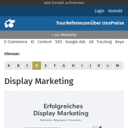
Jetzt Kontakt aufnehmen
Login
Kontakt
Tour
Referenzen
Über Uns
Preise
< zur Webseite
E-Commerce
KI
Content
SEO
Google Ads
UX
Tracking
Keywor
Glossar:
A
B
C
D
E
F
G
H
I
J
K
L
M
Display Marketing