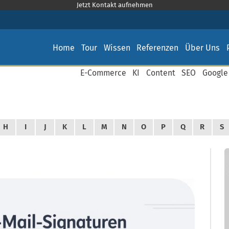
Jetzt Kontakt aufnehmen
Home
Tour
Wissen
Referenzen
Über Uns
E-Commerce
KI
Content
SEO
Google
H
I
J
K
L
M
N
O
P
Q
R
S