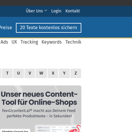
Über Uns
Login
Kontakt
Preise
20 Texte kostenlos sichern
 Ads
UX
Tracking
Keywords
Technik
T
U
V
W
X
Y
Z