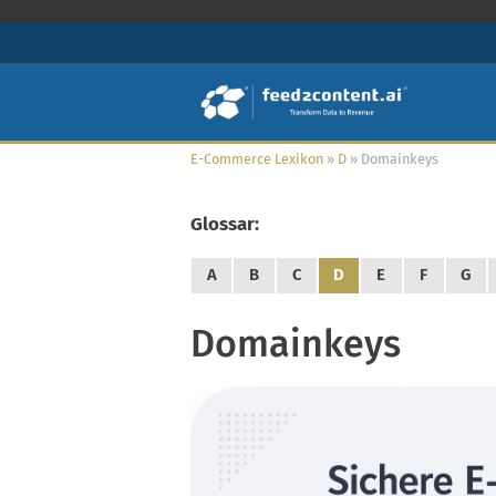
E-Commerce Lexikon
»
D
»
Domainkeys
Glossar:
A
B
C
D
E
F
G
Domainkeys