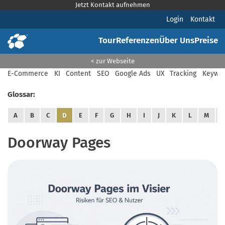
Jetzt Kontakt aufnehmen
Login
Kontakt
Tour
Referenzen
Über Uns
Preise
< zur Webseite
E-Commerce
KI
Content
SEO
Google Ads
UX
Tracking
Keywor
Glossar:
A
B
C
D
E
F
G
H
I
J
K
L
M
Doorway Pages