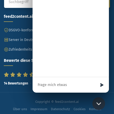
feed2content.ai
DSGVO-konform
Made in Germany
Server in Deutschland
SSL-verschlüsselt
Zufriedenheitsgarantie
Bewerte diese Seite
Ihre Nachricht
91
%
14
Bewertungen
Copyright © feed2content.ai
Über uns
Impressum
Datenschutz
Cookies
Kontakt