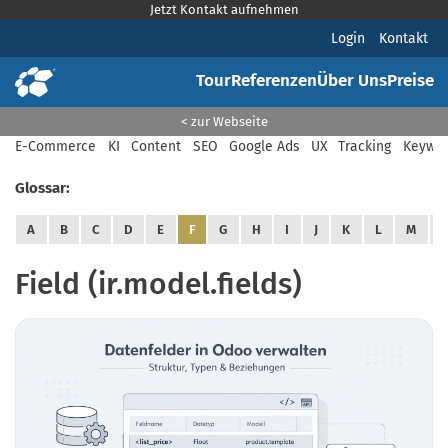
Jetzt Kontakt aufnehmen
Login
Kontakt
Tour
Referenzen
Über Uns
Preise
< zur Webseite
E-Commerce
KI
Content
SEO
Google Ads
UX
Tracking
Keywor
Glossar:
A
B
C
D
E
F
G
H
I
J
K
L
M
Field (ir.model.fields)