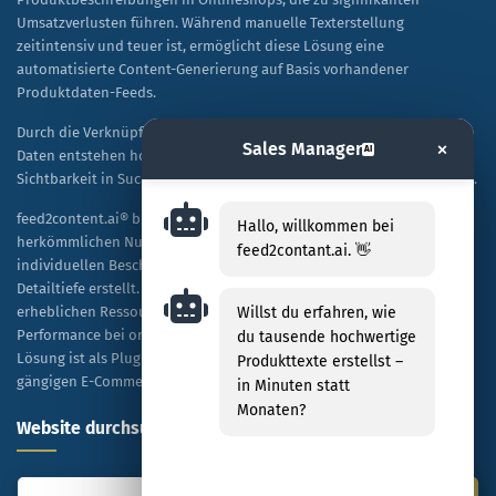
Umsatzverlusten führen. Während manuelle Texterstellung
zeitintensiv und teuer ist, ermöglicht diese Lösung eine
automatisierte Content-Generierung auf Basis vorhandener
Produktdaten-Feeds.
Durch die Verknüpfung von KI-Technologie mit spezifischen Shop-
×
Sales Manager
AI
Daten entstehen hochwertige, SEO-optimierte Texte, die sowohl die
Sichtbarkeit in Suchmaschinen als auch die Kaufbereitschaft steigern.
feed2content.ai® bietet eine skalierbare Alternative zur
Hallo, willkommen bei
herkömmlichen Nutzung von ChatGPT, indem es Tausende von
feed2contant.ai. 👋
individuellen Beschreibungen kosteneffizient und in hoher
Detailtiefe erstellt. Unternehmen profitieren dabei von einer
erheblichen Ressourceneinsparung sowie einer verbesserten
Willst du erfahren, wie
Performance bei organischen Rankings und bezahlten Anzeigen. Die
du tausende hochwertige
Lösung ist als Plug-and-Play-Modell konzipiert und mit allen
Produkttexte erstellst –
gängigen E-Commerce-Plattformen kompatibel.
in Minuten statt
Monaten?
Website durchsuchen