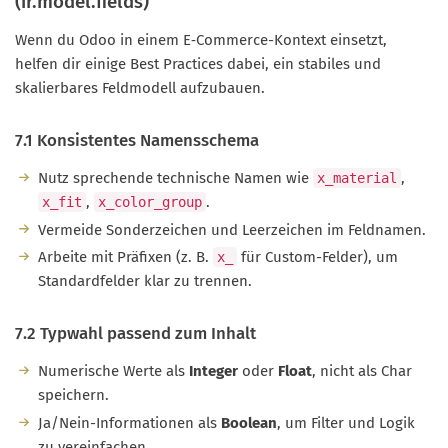
(ir.model.fields)
Wenn du Odoo in einem E‑Commerce-Kontext einsetzt,
helfen dir einige Best Practices dabei, ein stabiles und
skalierbares Feldmodell aufzubauen.
7.1 Konsistentes Namensschema
Nutz sprechende technische Namen wie
,
x_material
,
.
x_fit
x_color_group
Vermeide Sonderzeichen und Leerzeichen im Feldnamen.
Arbeite mit Präfixen (z. B.
für Custom-Felder), um
x_
Standardfelder klar zu trennen.
7.2 Typwahl passend zum Inhalt
Numerische Werte als
Integer
oder
Float
, nicht als Char
speichern.
Ja/Nein-Informationen als
Boolean
, um Filter und Logik
zu vereinfachen.