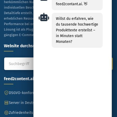
herkömmlichen Nutzung von ChatGPT, indem es Tausende von
feed2contant.ai. 👋
individuellen Beschreibungen kosteneffizient und in hoher
Detailtiefe erstellt. Unternehmen profitieren dabei von einer
erheblichen Ressourceneinsparung sowie einer verbesserten
Willst du erfahren, wie
Performance bei organischen Rankings und bezahlten Anzeigen. Die
du tausende hochwertige
Lösung ist als Plug-and-Play-Modell konzipiert und mit allen
Produkttexte erstellst –
gängigen E-Commerce-Plattformen kompatibel.
in Minuten statt
Monaten?
Website durchsuchen
feed2content.ai
DSGVO-konform
Made in Germany
Server in Deutschland
SSL-verschlüsselt
Zufriedenheitsgarantie