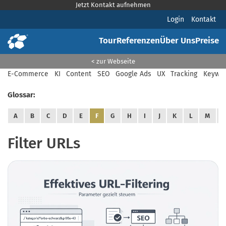
Jetzt Kontakt aufnehmen
Login
Kontakt
Tour
Referenzen
Über Uns
Preise
< zur Webseite
E-Commerce
KI
Content
SEO
Google Ads
UX
Tracking
Keywor
Glossar:
A
B
C
D
E
F
G
H
I
J
K
L
M
Filter URLs