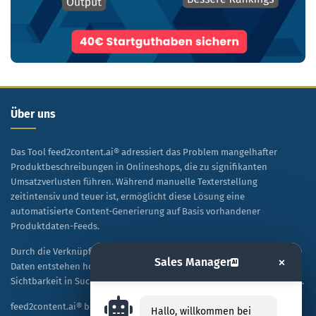
Über uns
Das Tool feed2content.ai® adressiert das Problem mangelhafter
Produktbeschreibungen in Onlineshops, die zu signifikanten
Umsatzverlusten führen. Während manuelle Texterstellung
zeitintensiv und teuer ist, ermöglicht diese Lösung eine
automatisierte Content-Generierung auf Basis vorhandener
Produktdaten-Feeds.
Durch die Verknüpfung von KI-Technologie mit spezifischen Shop-
×
Sales Manager
AI
Daten entstehen hochwertige, SEO-optimierte Texte, die sowohl die
Sichtbarkeit in Suchmaschinen als auch die Kaufbereitschaft steigern.
feed2content.ai® bietet eine skalierbare Alternative zur
Hallo, willkommen bei