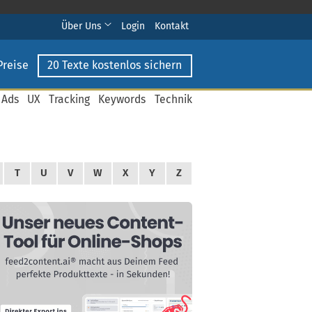
Über Uns
Login
Kontakt
Preise
20 Texte kostenlos sichern
 Ads
UX
Tracking
Keywords
Technik
T
U
V
W
X
Y
Z