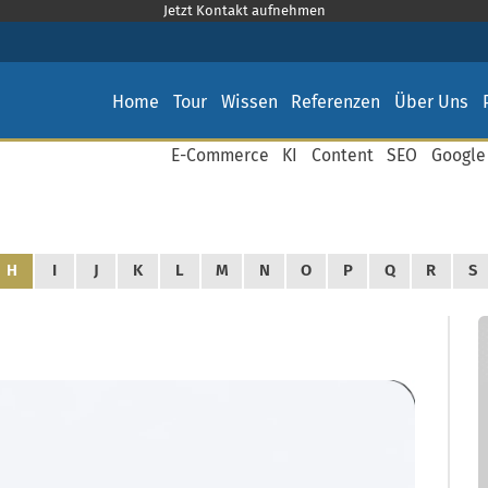
Jetzt Kontakt aufnehmen
Home
Tour
Wissen
Referenzen
Über Uns
E-Commerce
KI
Content
SEO
Google
H
I
J
K
L
M
N
O
P
Q
R
S