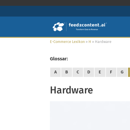
E-Commerce Lexikon
»
H
»
Hardware
Glossar:
A
B
C
D
E
F
G
Hardware