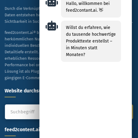
Hallo, willkommen bei
Durch die Verknüpfung von KI-Technologie mit spezifischen Shop-
feed2contant.ai. 👋
Daten entstehen hochwertige, SEO-optimierte Texte, die sowohl die
Sichtbarkeit in Suchmaschinen als auch die Kaufbereitschaft steigern.
Willst du erfahren, wie
feed2content.ai® bietet eine skalierbare Alternative zur
du tausende hochwertige
herkömmlichen Nutzung von ChatGPT, indem es Tausende von
Produkttexte erstellst –
individuellen Beschreibungen kosteneffizient und in hoher
in Minuten statt
Detailtiefe erstellt. Unternehmen profitieren dabei von einer
Monaten?
erheblichen Ressourceneinsparung sowie einer verbesserten
Performance bei organischen Rankings und bezahlten Anzeigen. Die
Lösung ist als Plug-and-Play-Modell konzipiert und mit allen
gängigen E-Commerce-Plattformen kompatibel.
Website durchsuchen
feed2content.ai