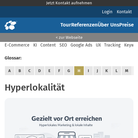
Jetzt Kontakt aufnehmen
Login
Kontakt
Tour
Referenzen
Über Uns
Preise
< zur Webseite
E-Commerce
KI
Content
SEO
Google Ads
UX
Tracking
Keywor
Glossar:
A
B
C
D
E
F
G
H
I
J
K
L
M
Hyperlokalität