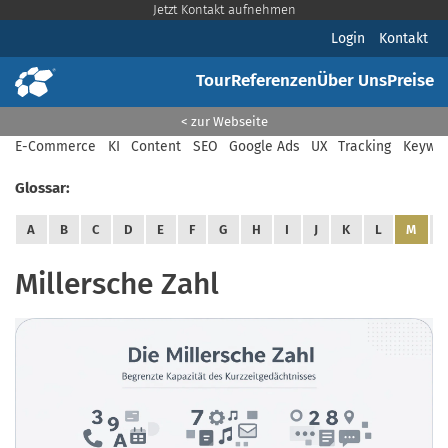
Jetzt Kontakt aufnehmen
Login
Kontakt
Tour
Referenzen
Über Uns
Preise
< zur Webseite
E-Commerce
KI
Content
SEO
Google Ads
UX
Tracking
Keywor
Glossar:
A
B
C
D
E
F
G
H
I
J
K
L
M
Millersche Zahl