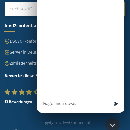
feed2content.ai
DSGVO-konform
Made in Germany
Server in Deutschland
SSL-verschlüsselt
Zufriedenheitsgarantie
Bewerte diese Seite
Ihre Nachricht
86
%
13
Bewertungen
Copyright © feed2content.ai