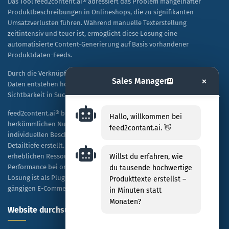
Das Tool feed2content.ai® adressiert das Problem mangelhafter
Produktbeschreibungen in Onlineshops, die zu signifikanten
Umsatzverlusten führen. Während manuelle Texterstellung
zeitintensiv und teuer ist, ermöglicht diese Lösung eine
automatisierte Content-Generierung auf Basis vorhandener
Produktdaten-Feeds.
Durch die Verknüpfung von KI-Technologie mit spezifischen Shop-
×
Sales Manager
AI
Daten entstehen hochwertige, SEO-optimierte Texte, die sowohl die
Sichtbarkeit in Suchmaschinen als auch die Kaufbereitschaft steigern.
feed2content.ai® bietet eine skalierbare Alternative zur
Hallo, willkommen bei
herkömmlichen Nutzung von ChatGPT, indem es Tausende von
feed2contant.ai. 👋
individuellen Beschreibungen kosteneffizient und in hoher
Detailtiefe erstellt. Unternehmen profitieren dabei von einer
erheblichen Ressourceneinsparung sowie einer verbesserten
Willst du erfahren, wie
Performance bei organischen Rankings und bezahlten Anzeigen. Die
du tausende hochwertige
Lösung ist als Plug-and-Play-Modell konzipiert und mit allen
Produkttexte erstellst –
gängigen E-Commerce-Plattformen kompatibel.
in Minuten statt
Monaten?
Website durchsuchen