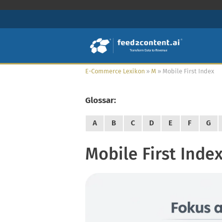
E-Commerce Lexikon
»
M
»
Mobile First Index
Glossar:
A
B
C
D
E
F
G
Mobile First Inde