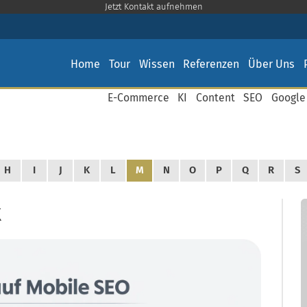
Jetzt Kontakt aufnehmen
Home
Tour
Wissen
Referenzen
Über Uns
E-Commerce
KI
Content
SEO
Google
H
I
J
K
L
M
N
O
P
Q
R
S
x