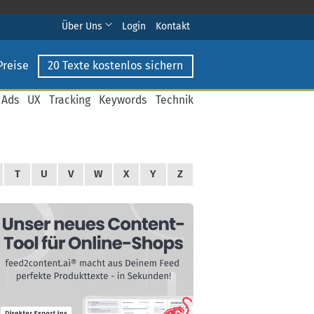
Über Uns
Login
Kontakt
Preise
20 Texte kostenlos sichern
 Ads
UX
Tracking
Keywords
Technik
T
U
V
W
X
Y
Z