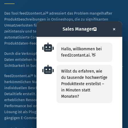
Das Tool feed2content.ai® adressiert das Problem mangelhafter
Produktbeschreibungen in Onlineshops, die zu signifikanten
Umsatzverlusten führen. Während manuelle Texterstellung
×
Sales Manager
AI
zeitintensiv und teuer ist, ermöglicht diese Lösung eine
automatisierte Content-Generierung auf Basis vorhandener
Produktdaten-Feeds.
Hallo, willkommen bei
Durch die Verknüpfung von KI-Technologie mit spezifischen Shop-
feed2contant.ai. 👋
Daten entstehen hochwertige, SEO-optimierte Texte, die sowohl die
Sichtbarkeit in Suchmaschinen als auch die Kaufbereitschaft steigern.
Willst du erfahren, wie
feed2content.ai® bietet eine skalierbare Alternative zur
du tausende hochwertige
herkömmlichen Nutzung von ChatGPT, indem es Tausende von
Produkttexte erstellst –
individuellen Beschreibungen kosteneffizient und in hoher
in Minuten statt
Detailtiefe erstellt. Unternehmen profitieren dabei von einer
Monaten?
erheblichen Ressourceneinsparung sowie einer verbesserten
Performance bei organischen Rankings und bezahlten Anzeigen. Die
Lösung ist als Plug-and-Play-Modell konzipiert und mit allen
gängigen E-Commerce-Plattformen kompatibel.