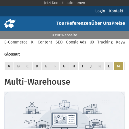
Jetzt Kontakt aufnehmen
Login
Kontakt
Tour
Referenzen
Über Uns
Preise
< zur Webseite
E-Commerce
KI
Content
SEO
Google Ads
UX
Tracking
Keywor
Glossar:
A
B
C
D
E
F
G
H
I
J
K
L
M
Multi-Warehouse