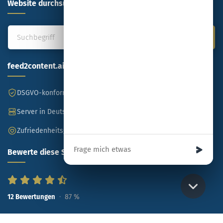
Website durchsuchen
feed2content.ai
DSGVO-konform
Made in Germany
Server in Deutschland
SSL-verschlüsselt
Zufriedenheitsgarantie
Ihre Nachricht
Bewerte diese Seite
87
%
12
Bewertungen