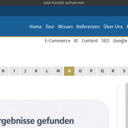
Jetzt Kontakt aufnehmen
Home
Tour
Wissen
Referenzen
Über Uns
E-Commerce
KI
Content
SEO
Google
H
I
J
K
L
M
N
O
P
Q
R
S