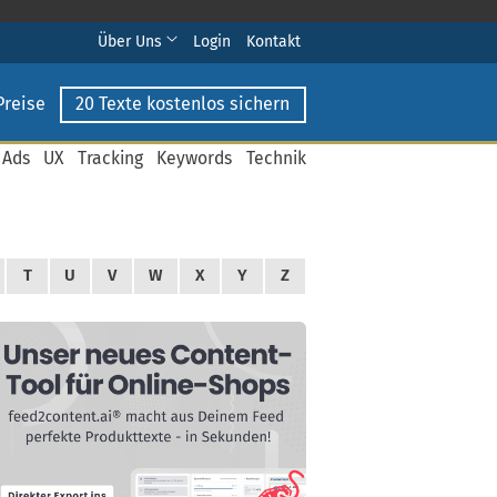
Über Uns
Login
Kontakt
Preise
20 Texte kostenlos sichern
 Ads
UX
Tracking
Keywords
Technik
T
U
V
W
X
Y
Z