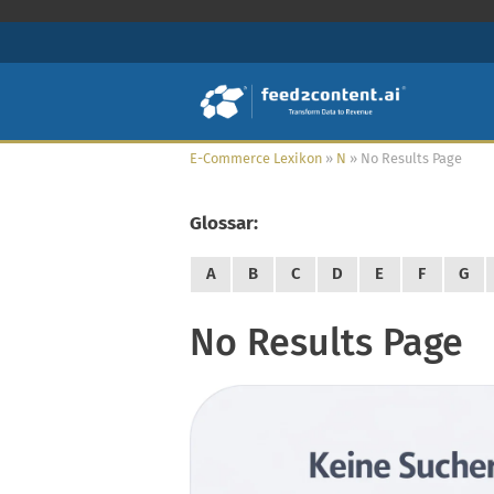
E-Commerce Lexikon
»
N
»
No Results Page
Glossar:
A
B
C
D
E
F
G
No Results Page