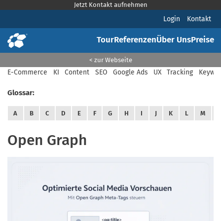
Jetzt Kontakt aufnehmen
Login
Kontakt
Tour
Referenzen
Über Uns
Preise
< zur Webseite
E-Commerce
KI
Content
SEO
Google Ads
UX
Tracking
Keywor
Glossar:
A
B
C
D
E
F
G
H
I
J
K
L
M
Open Graph