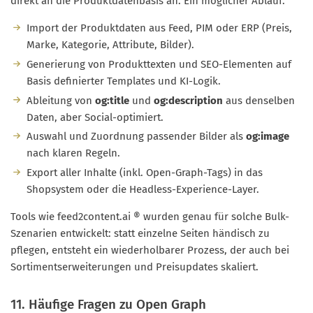
direkt an die Produktdatenbasis an. Ein möglicher Ablauf:
Import der Produktdaten aus Feed, PIM oder ERP (Preis,
Marke, Kategorie, Attribute, Bilder).
Generierung von Produkttexten und SEO-Elementen auf
Basis definierter Templates und KI-Logik.
Ableitung von
og:title
und
og:description
aus denselben
Daten, aber Social-optimiert.
Auswahl und Zuordnung passender Bilder als
og:image
nach klaren Regeln.
Export aller Inhalte (inkl. Open-Graph-Tags) in das
Shopsystem oder die Headless-Experience-Layer.
Tools wie feed2content.ai ® wurden genau für solche Bulk-
Szenarien entwickelt: statt einzelne Seiten händisch zu
pflegen, entsteht ein wiederholbarer Prozess, der auch bei
Sortimentserweiterungen und Preisupdates skaliert.
11. Häufige Fragen zu Open Graph