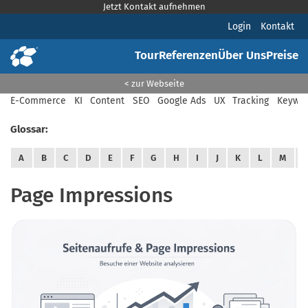
Jetzt Kontakt aufnehmen
Login
Kontakt
Tour
Referenzen
Über Uns
Preise
< zur Webseite
E-Commerce
KI
Content
SEO
Google Ads
UX
Tracking
Keywor
Glossar:
A
B
C
D
E
F
G
H
I
J
K
L
M
Page Impressions