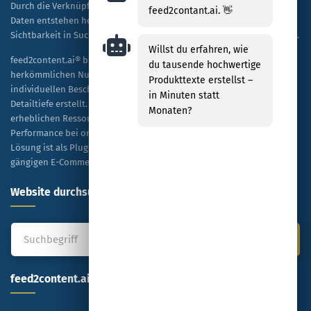
Durch die Verknüpfung von KI-Technologie mit spezifischen Shop-
feed2contant.ai. 👋
Daten entstehen hochwertige, SEO-optimierte Texte, die sowohl die
Sichtbarkeit in Suchmaschinen als auch die Kaufbereitschaft steigern.
Willst du erfahren, wie
feed2content.ai® bietet eine skalierbare Alternative zur
du tausende hochwertige
herkömmlichen Nutzung von ChatGPT, indem es Tausende von
Produkttexte erstellst –
individuellen Beschreibungen kosteneffizient und in hoher
in Minuten statt
Detailtiefe erstellt. Unternehmen profitieren dabei von einer
Monaten?
erheblichen Ressourceneinsparung sowie einer verbesserten
Performance bei organischen Rankings und bezahlten Anzeigen. Die
Lösung ist als Plug-and-Play-Modell konzipiert und mit allen
gängigen E-Commerce-Plattformen kompatibel.
Website durchsuchen
feed2content.ai