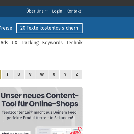
Über Uns
Login
Kontakt
Preise
20 Texte kostenlos sichern
 Ads
UX
Tracking
Keywords
Technik
T
U
V
W
X
Y
Z