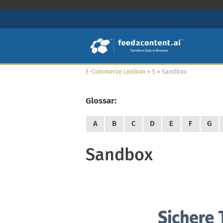
E-Commerce Lexikon
»
S
»
Sandbox
Glossar:
A
B
C
D
E
F
G
Sandbox