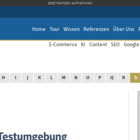
Jetzt Kontakt aufnehmen
Home
Tour
Wissen
Referenzen
Über Uns
E-Commerce
KI
Content
SEO
Google
H
I
J
K
L
M
N
O
P
Q
R
S