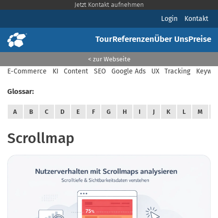
Jetzt Kontakt aufnehmen
Login
Kontakt
Tour
Referenzen
Über Uns
Preise
< zur Webseite
E-Commerce
KI
Content
SEO
Google Ads
UX
Tracking
Keywor
Glossar:
A
B
C
D
E
F
G
H
I
J
K
L
M
Scrollmap