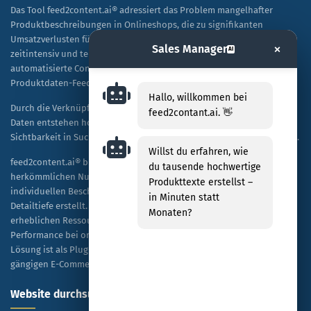
Das Tool feed2content.ai® adressiert das Problem mangelhafter
Produktbeschreibungen in Onlineshops, die zu signifikanten
Umsatzverlusten führen. Während manuelle Texterstellung
×
Sales Manager
AI
zeitintensiv und teuer ist, ermöglicht diese Lösung eine
automatisierte Content-Generierung auf Basis vorhandener
Produktdaten-Feeds.
Hallo, willkommen bei
Durch die Verknüpfung von KI-Technologie mit spezifischen Shop-
feed2contant.ai. 👋
Daten entstehen hochwertige, SEO-optimierte Texte, die sowohl die
Sichtbarkeit in Suchmaschinen als auch die Kaufbereitschaft steigern.
Willst du erfahren, wie
feed2content.ai® bietet eine skalierbare Alternative zur
du tausende hochwertige
herkömmlichen Nutzung von ChatGPT, indem es Tausende von
Produkttexte erstellst –
individuellen Beschreibungen kosteneffizient und in hoher
in Minuten statt
Detailtiefe erstellt. Unternehmen profitieren dabei von einer
Monaten?
erheblichen Ressourceneinsparung sowie einer verbesserten
Performance bei organischen Rankings und bezahlten Anzeigen. Die
Lösung ist als Plug-and-Play-Modell konzipiert und mit allen
gängigen E-Commerce-Plattformen kompatibel.
Website durchsuchen