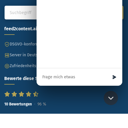
feed2content.ai
DSGVO-konform
Made in Germany
Server in Deutschland
SSL-verschlüsselt
Zufriedenheitsgarantie
Ihre Nachricht
Bewerte diese Seite
96
%
10
Bewertungen
Copyright © feed2content.ai