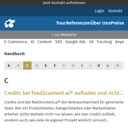
Jetzt Kontakt aufnehmen
Login
Kontakt
Tour
Referenzen
Über Uns
Preise
< zur Webseite
E-Commerce
KI
Content
SEO
Google Ads
UX
Tracking
Keywor
Handbuch:
A
B
C
D
E
F
G
H
I
J
K
L
M
C
Credits bei feed2content.ai® aufladen und richtig
planen
Credits sind bei feed2content.ai® die Verbrauchseinheit für generierte
Texte. Wer mit Produkttexten, Kategorietexten oder Markentexten
arbeitet, sollte deshalb nicht nur wissen, wie man Credits auflädt,
sondern auch, wie viele im eigenen Projekt wirklich sinnvoll
sind.Credits sind deshalb nicht nur eine Bezahlgröße, sondern auch