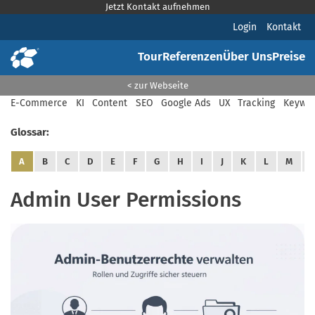
Jetzt Kontakt aufnehmen
Login
Kontakt
Tour
Referenzen
Über Uns
Preise
< zur Webseite
E-Commerce
KI
Content
SEO
Google Ads
UX
Tracking
Keywor
Glossar:
A
B
C
D
E
F
G
H
I
J
K
L
M
Admin User Permissions