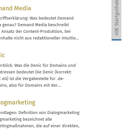
40€ Startguthaben
Versandstart digital erfasst und für
and Media
nder und Empfänger sichtbar gemacht
 Typischerweise werden Statusdaten
griffserklärung: Was bedeutet Demand
 den Versanddienstleister erfasst, an ein
a genau? Demand Media beschreibt
ing-System übermittelt und dort in
 Ansatz der Content-Produktion, bei
..
nhalte nicht aus redaktioneller Intuition
ehen, sondern primär auf Basis
sener oder prognostizierter Nachfrage.
ic
ntrum steht die Frage: Wonach suchen
r konkret – und wie lässt sich dazu
erblick: Was die Denic für Domains und
erbar Content produzieren? Der...
dressen bedeutet Die Denic (korrekt:
 eG) ist die Vergabestelle für .de-
ns, also für Domains mit der
rkennung Deutschlands. Sie ist als
senschaft organisiert und betreibt die
logmarketing
ale Datenbank aller registrierten .de-
ns inklusive der dazugehörigen
undlagen: Definition von Dialogmarketing
erver-Einträge. Für dich als Betreiber
gmarketing bezeichnet alle
..
tingmaßnahmen, die auf einer direkten,