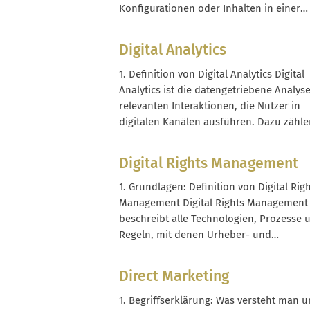
Konfigurationen oder Inhalten in einer
Zielumgebung, in der echte Nutzer dami
arbeiten. Im E‑Commerce betrifft das vor
Digital Analytics
allem deinen Onlineshop, angebundene
Systeme wie PIM oder ERP, aber auch Ser
1. Definition von Digital Analytics Digital
wie Recommendation-Engines oder Cont
Analytics ist die datengetriebene Analyse
Generatoren. Ein...
relevanten Interaktionen, die Nutzer in
digitalen Kanälen ausführen. Dazu zähle
Klicks, Seitenaufrufe, Scroll-Tiefen,
Warenkorbaktionen, Käufe, Newsletter-
Digital Rights Management
Anmeldungen, aber auch Reaktionen au
Kampagnen in Kanälen wie Google Ads, S
1. Grundlagen: Definition von Digital Rig
Media oder E-Mail. Im Kern verbindet Dig
Management Digital Rights Management
Analytics drei Bereiche:...
beschreibt alle Technologien, Prozesse 
Regeln, mit denen Urheber- und
Nutzungsrechte an digitalen Inhalten
verwaltet und durchgesetzt werden. Typ
Direct Marketing
Anwendungsfälle sind Streaming-
Plattformen, E-Book-Shops, Software-
1. Begriffserklärung: Was versteht man u