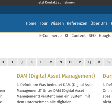
Jetzt Kontakt aufnehmen
Home
Tour
Wissen
Referenzen
Über Uns
E-Commerce
KI
Content
SEO
Google
H
I
J
K
L
M
N
O
P
Q
R
S
DAM (Digital Asset Management)
Dar
1. Definition: Was bedeutet DAM (Digital Asset
1. De
ein
Management)? Unter DAM (Digital Asset
Onlin
en
Management) versteht man ein System, mit
spezi
le
dem Unternehmen alle digitalen
nicht
Medieninhalte – sogenannte digitale Assets –
Seite