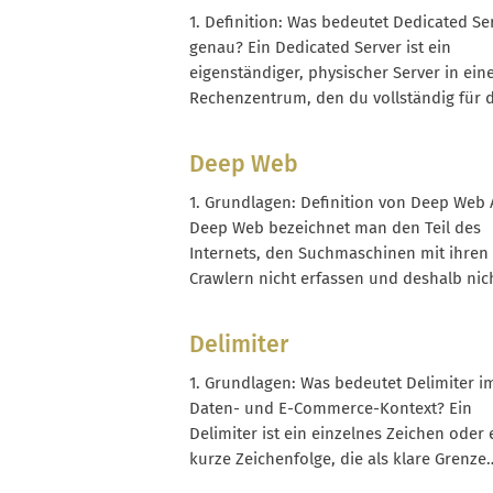
und nutzt spezialisierte Werkzeuge wie
1. Definition: Was bedeutet Dedicated Se
Debugger, Logs oder Monitoring. Debug
genau? Ein Dedicated Server ist ein
endet nicht mit dem ersten...
eigenständiger, physischer Server in ei
Rechenzentrum, den du vollständig für 
mietest oder betreibst. Im Gegensatz zu
Shared-Hosting oder vielen Cloud-Ange
Deep Web
nutzt bei einem Dedicated Server nur ei
Kunde die gesamte Hardware. Pro Server
1. Grundlagen: Definition von Deep Web 
es genau...
Deep Web bezeichnet man den Teil des
Internets, den Suchmaschinen mit ihren
Crawlern nicht erfassen und deshalb nich
ihren Ergebnislisten anzeigen. Inhalte i
Deep Web sind technisch vorhanden, ab
Delimiter
nur über direkte URLs, Formulare, Login
oder spezielle Suchoberflächen erreichb
1. Grundlagen: Was bedeutet Delimiter i
Zum Deep...
Daten- und E-Commerce-Kontext? Ein
Delimiter ist ein einzelnes Zeichen oder 
kurze Zeichenfolge, die als klare Grenze
zwischen Datenfeldern dient. Immer we