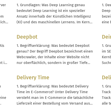
variablen Kosten, die direkt mit der
Dekor
rver
1. Grundlagen: Was Deep Learning genau
1. De
ging
Leistungserstellung zusammenhängen....
Inter
bedeutet Deep Learning ist ein spezieller
Deep 
klass
nem
Ansatz innerhalb der Künstlichen Intelligenz
bezei
Funkt
dich
(KI) und des maschinellen Lernens. Im Kern
eine 
nutzt Deep Learning mehrschichtige
Funkt
boten
künstliche neuronale Netze, um
zeigt
Deepbot
Dei
n
Zusammenhänge in Daten selbstständig zu
auf d
 gibt
erkennen, ohne dass alle Regeln manuell
Nutze
Als
1. Begriffserklärung: Was bedeutet Deepbot
1. Gr
vorgegeben werden müssen. Während
genau? Der Begriff Deepbot bezeichnet einen
im SE
klassische, regelbasierte...
Webcrawler, der Inhalte einer Website nicht
Kernb
t in
nur oberflächlich, sondern in großer Tiefe
Suchm
m
erfasst. Im Unterschied zu einfachen oder
besch
er
“flachen” Crawlern folgt ein Deepbot internen
von 
Delivery Time
Del
s
Links deutlich weiter in die Struktur hinein,
entfe
(Se
ar.
wertet technische Signale wie Meta-Tags,
dem S
m
1. Begriffserklärung: Was bedeutet Delivery
1. Gr
Sitemaps und...
organ
Time im E-Commerce? Unter Delivery Time
Track
ist...
eine
versteht man im E-Commerce die tatsächliche
Track
Lieferzeit einer Bestellung vom Versand aus
alle 
nn
dem Lager bis zur Zustellung beim
Proze