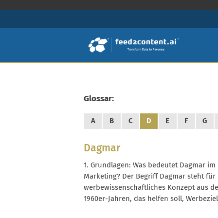
Glossar:
A
B
C
D
E
F
G
Dagmar
1. Grundlagen: Was bedeutet Dagmar im
Marketing? Der Begriff Dagmar steht für 
werbewissenschaftliches Konzept aus d
1960er-Jahren, das helfen soll, Werbezie
präzise zu formulieren und messbar zu