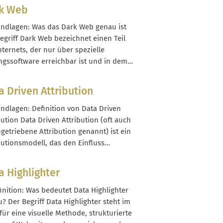
dessen wird sie ausschließlich als Paid
k Web
er den Werbe-Manager einer Plattform
liefert, zum Beispiel bei Facebook,
undlagen: Was das Dark Web genau ist
gram, LinkedIn oder...
egriff Dark Web bezeichnet einen Teil
nternets, der nur über spezielle
gssoftware erreichbar ist und in dem
te gezielt vor öffentlicher Auffindbarkeit
ützt werden. Diese versteckten Bereiche
a Driven Attribution
ren meist auf sogenannten Overlay-
erken wie dem Tor-Netzwerk. Seiten im
undlagen: Definition von Data Driven
Web...
bution Data Driven Attribution (oft auch
getriebene Attribution genannt) ist ein
butionsmodell, das den Einfluss
lner Marketing-Touchpoints auf eine
rsion statistisch und nutzerbasiert
a Highlighter
hnet. Anstatt jedem Kontaktpunkt einen
finierten, festen Anteil zuzuweisen,
finition: Was bedeutet Data Highlighter
telt das Modell, wie sich die Conversion-
? Der Begriff Data Highlighter steht im
cheinlichkeit verändert, wenn ein
für eine visuelle Methode, strukturierte