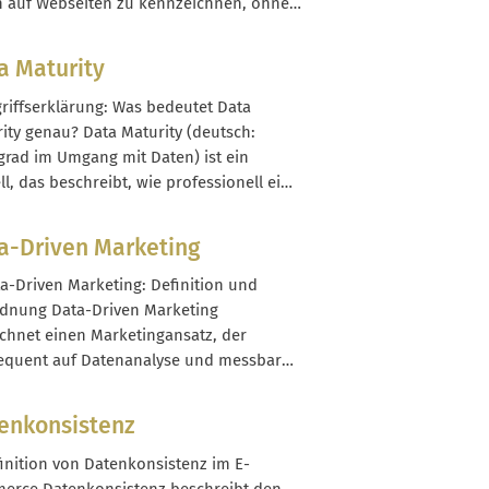
mmter...
 auf Webseiten zu kennzeichnen, ohne
TML-Code zu verändern. Statt Markup
SON-LD oder Microdata im Quelltext
a Maturity
bauen, markierst du Inhalte im Browser
ordnest ihnen semantische Bedeutungen
griffserklärung: Was bedeutet Data
ity genau? Data Maturity (deutsch:
grad im Umgang mit Daten) ist ein
l, das beschreibt, wie professionell ein
rnehmen Daten entlang der gesamten
chöpfung nutzt. Es geht darum, wie gut
a-Driven Marketing
qualität, Datenprozesse, Technologie,
isation und Entscheidungsfindung
ta-Driven Marketing: Definition und
menspielen. Ein hoher Data-Maturity-
dnung Data-Driven Marketing
bedeutet, dass Daten als...
chnet einen Marketingansatz, der
equent auf Datenanalyse und messbaren
basiert. Ziel ist es, Marketingmaßnahmen
ng quantifizierbarer Signale wie Klicks,
enkonsistenz
ersions, Warenkorbwerten oder Churn-
 zu planen, zu steuern und zu
finition von Datenkonsistenz im E-
ieren. Im Unterschied zu rein