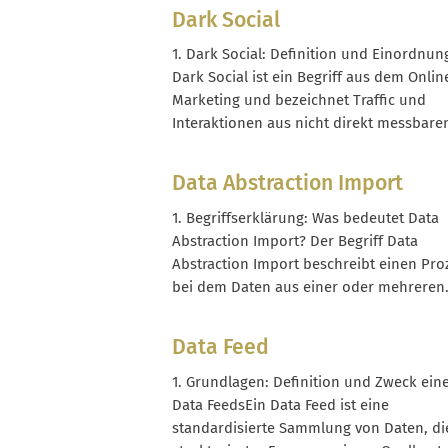
machen. Statt pauschal „mehr Umsatz“ a
Dark Social
Ziel zu setzen, fordert Dagmar klar defin
Kommunikationsziele entlang des
1. Dark Social: Definition und Einordnun
Kaufentscheidungsprozesses. Im Kern g
Dark Social ist ein Begriff aus dem Onlin
es...
Marketing und bezeichnet Traffic und
Interaktionen aus nicht direkt messbare
Social-Kanälen. Typisch sind Klicks auf L
die in privaten Chats, E‑Mails oder
Data Abstraction Import
geschlossenen Communities geteilt wur
ohne dass ein klassischer Referrer wie
1. Begriffserklärung: Was bedeutet Data
facebook.com oder instagram.com
Abstraction Import? Der Begriff Data
übergeben...
Abstraction Import beschreibt einen Pro
bei dem Daten aus einer oder mehreren
Quellen eingelesen, strukturell vereinhei
und in ein abstraktes Zielschema überfü
Data Feed
werden. Die Besonderheit liegt in der
Abstraktionsebene: Es geht nicht nur um
1. Grundlagen: Definition und Zweck ein
reine Importieren, sondern um...
Data FeedsEin Data Feed ist eine
standardisierte Sammlung von Daten, di