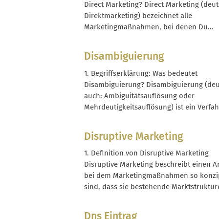
Lizenzen oder digitale Produktdaten im 
Direct Marketing? Direct Marketing (deut
Commerce. Im Kern verfolgt Digital Right
Direktmarketing) bezeichnet alle
Management zwei Ziele: Einerseits soll...
Marketingmaßnahmen, bei denen Du
einzelne Personen oder klar segmentier
Zielgruppen direkt ansprichst und eine
Disambiguierung
unmittelbare Reaktion auslösen möchtes
Unterschied zu Massenwerbung (z. B. TV
1. Begriffserklärung: Was bedeutet
Spots) wird die Kommunikation gezielt a
Disambiguierung? Disambiguierung (de
ausgewählte Kontakte ausgerichtet, meis
auch: Ambiguitätsauflösung oder
auf...
Mehrdeutigkeitsauflösung) ist ein Verfah
mit dem Mehrdeutigkeiten in Sprache, D
oder Strukturen systematisch aufgelöst
Disruptive Marketing
werden. Immer dann, wenn ein Wort, ei
Zeichenfolge oder ein Identifier mehrere
1. Definition von Disruptive Marketing
Bedeutungen haben kann, sorgt die
Disruptive Marketing beschreibt einen A
Disambiguierung dafür, dass genau eine
bei dem Marketingmaßnahmen so konzip
semantisch passende Bedeutung...
sind, dass sie bestehende Marktstruktur
Gewohnheiten und Kommunikationsmus
radikal in Frage stellen. Ziel ist nicht nur
Dns Eintrag