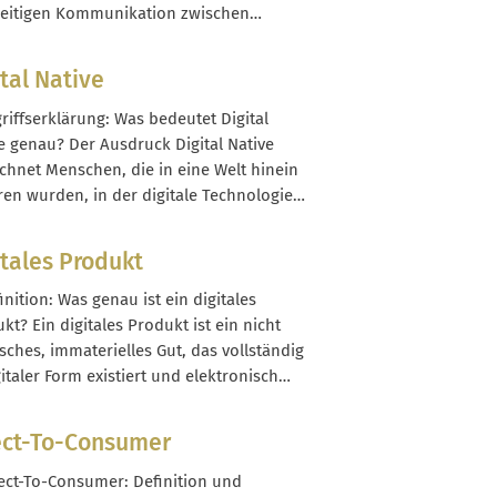
seitigen Kommunikation zwischen
nehmen und Zielperson basieren.
s als klassische Massenwerbung zielt
ital Native
gmarketing darauf ab, eine Reaktion
lösen – zum Beispiel einen Klick, eine
griffserklärung: Was bedeutet Digital
rt, eine Bestellung oder eine
e genau? Der Ausdruck Digital Native
ldung. Typische Merkmale von
chnet Menschen, die in eine Welt hinein
gmarketing sind: Personalisierte...
en wurden, in der digitale Technologien
ts weit verbreitet waren. Sie haben
net, Computer, Smartphones und soziale
itales Produkt
n nicht als Neuerung kennengelernt,
rn als normalen Bestandteil ihrer
finition: Was genau ist ein digitales
eit und Jugend. Im...
kt? Ein digitales Produkt ist ein nicht
sches, immaterielles Gut, das vollständig
gitaler Form existiert und elektronisch
tgestellt wird. Es wird über das Internet
andere digitale Kanäle ausgeliefert,
ect-To-Consumer
cherweise als Datei, Stream, Zugang
n) oder Lizenzschlüssel, ohne dass ein
rect-To-Consumer: Definition und