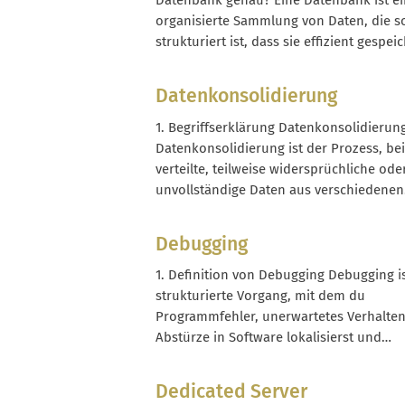
Datenbank genau? Eine Datenbank ist e
klassischer Reporting- oder...
organisierte Sammlung von Daten, die s
strukturiert ist, dass sie effizient gespeic
gesucht, gefiltert, geändert und ausgewe
werden kann. Technisch betrachtet best
Datenkonsolidierung
sie aus zwei Ebenen: den eigentlichen
Datenspeichern (Tabellen, Dokumente,
1. Begriffserklärung Datenkonsolidierun
Objekte) und einem
Datenkonsolidierung ist der Prozess, be
Datenbankmanagementsystem (DBMS), d
verteilte, teilweise widersprüchliche ode
unvollständige Daten aus verschiedenen
Systemen in eine einheitliche, bereinigt
abgestimmte Datenbasis überführt werd
Debugging
Typische Quellen sind Shop-Systeme, PI
ERP, Warenwirtschaft, Marktplätze, Track
1. Definition von Debugging Debugging i
Tools oder Excel-Listen. Im E-Commerce
strukturierte Vorgang, mit dem du
bedeutet Datenkonsolidierung meist,
Programmfehler, unerwartetes Verhalte
Produkt-, Preis-, Bestands- und Content-
Abstürze in Software lokalisierst und
Daten so...
korrigierst. Im Unterschied zum bloßen
„Herumprobieren“ folgt Debugging ein
Dedicated Server
nachvollziehbaren, oft wiederholbaren 