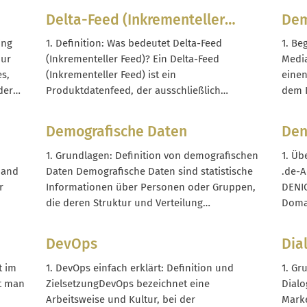
Empfänger. Sie ist damit ein operativer KPI,
nach 
Delta-Feed (Inkrementeller
Dem
der eng mit der wahrgenommenen
Abse
Feed)
, wo
Versandgeschwindigkeit und Servicequalität
wird.
ing
1. Definition: Was bedeutet Delta-Feed
1. Be
..
eines Onlineshops verbunden ist. Im...
durch
zur
(Inkrementeller Feed)? Ein Delta-Feed
Medi
Track
es,
(Inkrementeller Feed) ist ein
einen
einer.
der
Produktdatenfeed, der ausschließlich
dem I
l
Änderungen gegenüber einem vorherigen
entst
ta
Datenstand enthält. Statt jedes Mal den
gemes
Demografische Daten
Den
it der
kompletten Produktkatalog zu exportieren,
Im Ze
das
übergibt der Delta-Feed nur aktualisierte, neu
Nutze
1. Grundlagen: Definition von demografischen
1. Üb
angelegte oder zu löschende Datensätze. Ein
skali
mand
Daten Demografische Daten sind statistische
.de-A
klassischer Voll-Feed umfasst alle Produkte
r
Informationen über Personen oder Gruppen,
DENIC
mit allen...
die deren Struktur und Verteilung
Domai
beschreiben. Typische Merkmale sind Alter,
Lände
Über
Geschlecht, Wohnort, Familienstand,
Genos
DevOps
Dia
ielen
Haushaltsgröße, Bildungsniveau, Beruf und
zentr
Einkommen. Sie werden erhoben, um
Domai
t im
1. DevOps einfach erklärt: Definition und
1. Gr
Bevölkerungen, Märkte oder Kundengruppen
Names
t man
ZielsetzungDevOps bezeichnet eine
Dialo
ist...
systematisch zu analysieren. In der Praxis
eines.
Arbeitsweise und Kultur, bei der
Marke