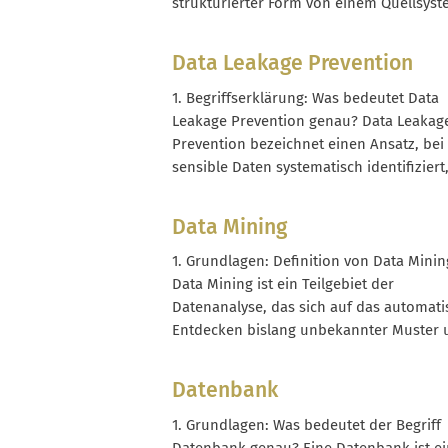
strukturierter Form von einem Quellsys
ein oder mehrere Zielsysteme übergebe
wird. Der Data Feed dient dazu,
Data Leakage Prevention
Informationen automatisiert, wiederhol
und möglichst fehlerfrei auszutauschen
1. Begriffserklärung: Was bedeutet Data
dass du Daten manuell kopieren oder...
Leakage Prevention genau? Data Leakag
Prevention bezeichnet einen Ansatz, be
sensible Daten systematisch identifiziert
klassifiziert, überwacht und geschützt
werden, damit sie nicht unautorisiert da
Data Mining
Unternehmen verlassen oder in falsche
Hände geraten. Der Begriff wird häufig
1. Grundlagen: Definition von Data Minin
synonym mit Data Loss Prevention verw
Data Mining ist ein Teilgebiet der
technisch geht...
Datenanalyse, das sich auf das automati
Entdecken bislang unbekannter Muster 
Beziehungen in großen Datenbeständen
konzentriert. Es nutzt statistische Verfah
Datenbank
maschinelles Lernen und Algorithmen, 
aus Rohdaten Handlungsempfehlungen
1. Grundlagen: Was bedeutet der Begriff
Vorhersagen abzuleiten. Im Unterschied