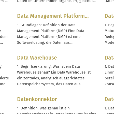
besti
tem an
Daten im Unternehmen organisiert, geschützt
Daten
n
und genutzt werden. Sie legt fest, wer welche
den H
Daten in welcher Qualität bereitstellt, wer sie
wie J
Data Management Platform
Dat
bar
verändern darf und wie sie beispielsweise für
einzu
(DMP)
, ohne
Reporting, KI-Modelle oder E-Commerce-
und 
1. Grundlagen: Definition der Data
1. Be
Systeme zur Verfügung stehen. Im...
zu...
e
Management Platform (DMP) Eine Data
Matur
i dem
Management Platform (DMP) ist eine
Reife
,
Softwarelösung, die Daten aus
Model
unterschiedlichen Quellen zentral bündelt,
Unte
s
strukturiert und in Zielgruppensegmente
Werts
Data Warehouse
Dat
überführt. Im Kern geht es darum, anonyme
Daten
oder pseudonyme Nutzerdaten so
Organ
g
1. Begriffserklärung: Was ist ein Data
1. Da
endet,
aufzubereiten, dass sie für
zusam
Warehouse genau? Ein Data Warehouse ist
Einor
Kampagnenplanung, Targeting und Analyse
Grad 
sierte
ein zentrales, analytisch ausgerichtetes
bezei
über verschiedene Marketingkanäle...
und
Datenspeichersystem, das Daten aus
kons
verschiedenen operativen Quellen (z. B. Shop-
KPIs 
ren,
System, PIM, ERP, Webanalyse, CRM)
entla
Datenkonnektor
Dat
um
zusammenführt. Es ist nicht für den
Conv
 und
operativen Tagesbetrieb (z. B. Warenkorb,
Raten
1. Definition: Was genau ist ein
1. De
 zu
Bestellabwicklung) gedacht, sondern für
optim