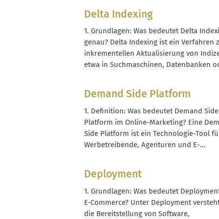
strukturierte Daten in einer Textdatei
Delta Indexing
gespeichert oder zwischen Systemen
übertragen werden, definieren Delimiter
1. Grundlagen: Was bedeutet Delta Index
ein Wert endet und der nächste beginnt..
genau? Delta Indexing ist ein Verfahren 
inkrementellen Aktualisierung von Indiz
etwa in Suchmaschinen, Datenbanken o
Produktkatalogen. Im Gegensatz zum Ful
Indexing (Vollindexierung) wird beim Del
Demand Side Platform
Indexing nur das verarbeitet, was sich se
letzten Indexierung geändert hat – also 
1. Definition: Was bedeutet Demand Side
Delta (die...
Platform im Online-Marketing? Eine De
Side Platform ist ein Technologie-Tool fü
Werbetreibende, Agenturen und E-
Commerce-Unternehmen, um digitale
Werbung programmatisch einzukaufen. 
Deployment
eine DSP buchst du Werbeinventar auf v
Webseiten, Apps und Connected-TV-
1. Grundlagen: Was bedeutet Deploymen
Angeboten gleichzeitig, ohne mit jedem
E‑Commerce? Unter Deployment versteh
Publisher einzeln zu verhandeln. Im Kern 
die Bereitstellung von Software,