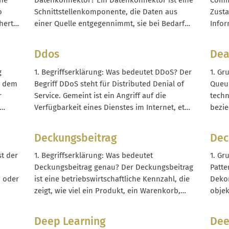
ine
Datenkonnektor? Ein Datenkonnektor ist eine
Comm
Auswertungen, Reports und Business...
erfah
o
Schnittstellenkomponente, die Daten aus
Zusta
Drive
hert,
einer Quelle entgegennimmt, sie bei Bedarf
Infor
rtet
transformiert und an ein oder mehrere
wider
eht
Zielsysteme übergibt. Er kümmert sich um
inner
Ddos
Dea
Format, Struktur, Authentifizierung und
Daten
Übertragungslogik, damit Systeme ohne
hinwe
g
1. Begriffserklärung: Was bedeutet DDoS? Der
1. Gr
manuelle Exporte oder Copy-Paste
Comme
i dem
Begriff DDoS steht für Distributed Denial of
Queue
as...
miteinander kommunizieren können. Im...
r
Service. Gemeint ist ein Angriff auf die
techn
Verfügbarkeit eines Dienstes im Internet, etwa
bezi
e und
einer Website, eines Onlineshops, einer API
Immer
en.
oder eines Game-Servers. Angreifer steuern
vorge
Deckungsbeitrag
Dec
M,
dabei sehr viele Systeme gleichzeitig an, um
werde
ing-
das Ziel mit Datenverkehr zu...
Regel
st der
1. Begriffserklärung: Was bedeutet
1. Gr
gehen
Deckungsbeitrag genau? Der Deckungsbeitrag
Patte
Nachr
n oder
ist eine betriebswirtschaftliche Kennzahl, die
Dekor
zeigt, wie viel ein Produkt, ein Warenkorb,
objek
eine Kategorie oder ein Kanal zur Deckung
ermög
em
der Fixkosten und zum Gewinn beiträgt. Er
zusät
Deep Learning
Dee
Ablauf
ergibt sich aus dem Umsatz abzüglich der
hinzu