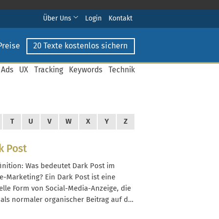
Über Uns
Login
Kontakt
Preise
20 Texte kostenlos sichern
 Ads
UX
Tracking
Keywords
Technik
T
U
V
W
X
Y
Z
k Post
finition: Was bedeutet Dark Post im
e-Marketing? Ein Dark Post ist eine
elle Form von Social-Media-Anzeige, die
 als normaler organischer Beitrag auf der
 eines Unternehmens erscheint.