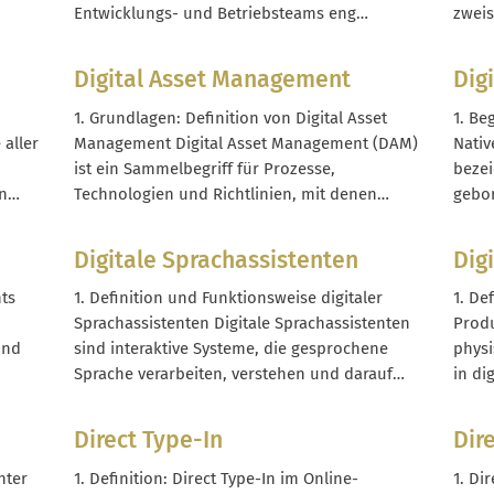
unterscheidest du...
Entwicklungs- und Betriebsteams eng
zwei
t
zusammenarbeiten, um Software schneller,
Unter
zuverlässiger und in kurzen Zyklen
Ander
Digital Asset Management
Dig
bereitzustellen. Im Kern geht es darum, Silos
Dialo
vices
zwischen Entwicklung, Operations,
auszu
1. Grundlagen: Definition von Digital Asset
1. Be
ent-
Qualitätssicherung und häufig auch
Antwo
 aller
Management Digital Asset Management (DAM)
Nativ
Fachbereichen aufzulösen und gemeinsame
Anme
ist ein Sammelbegriff für Prozesse,
bezei
Endziele wie Stabilität, Geschwindigkeit...
Dialo
n
Technologien und Richtlinien, mit denen
gebor
Unternehmen ihre digitalen Medieninhalte
berei
zentral verwalten. Ein DAM-System fungiert
Inter
Digitale Sprachassistenten
Dig
f
dabei als Medienbibliothek mit Suchfunktion,
Medie
ocial
Rechtestruktur und Workflows, damit Dateien
sonde
hts
1. Definition und Funktionsweise digitaler
1. De
ital
nicht in Ordnern, Mails oder Chatverläufen
Kindh
Sprachassistenten Digitale Sprachassistenten
Produ
verloren gehen. Im...
und
sind interaktive Systeme, die gesprochene
physi
Sprache verarbeiten, verstehen und darauf
in di
reagieren. Nutzer geben Anweisungen oder
berei
ische
Fragen per Stimme ein, der Assistent
oder 
Direct Type-In
Dir
analysiert die Audiodaten und liefert eine
typis
passende Antwort oder führt eine Aktion aus,
(Logi
nter
1. Definition: Direct Type-In im Online-
1. Di