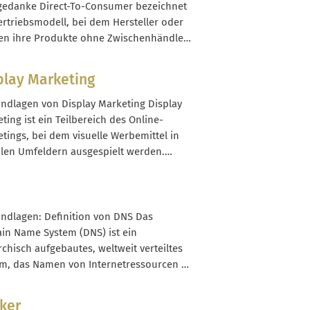
nd...
gedanke Direct-To-Consumer bezeichnet
ertriebsmodell, bei dem Hersteller oder
en ihre Produkte ohne Zwischenhändler
t an private Endkunden verkaufen. Der
uf findet häufig über einen eigenen
play Marketing
eshop statt, kann aber auch Social
rce, eigene Apps oder stationäre
undlagen von Display Marketing Display
-Stores einschließen. Im Unterschied
ting ist ein Teilbereich des Online-
lassischen Wholesale-Modell steuert...
tings, bei dem visuelle Werbemittel in
alen Umfeldern ausgespielt werden.
che Formate sind klassische Banner,
anzeigen, Native Ads oder Rich-Media-
te, die auf fremden Webseiten, in Apps
innerhalb von Plattformen wie YouTube
undlagen: Definition von DNS Das
großen Publisher-Netzwerken
n Name System (DNS) ist ein
einen. Im Unterschied...
rchisch aufgebautes, weltweit verteiltes
m, das Namen von Internetressourcen in
ressen übersetzt. Statt dir lange
nfolgen zu merken, kannst du Domains
ker