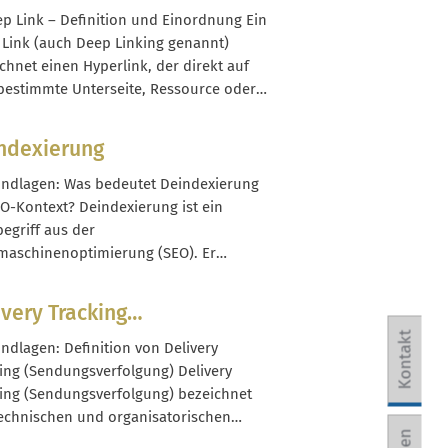
ator-Klassen einhüllst, die dasselbe
ep Link – Definition und Einordnung Ein
face implementieren. Im Gegensatz zur
Link (auch Deep Linking genannt)
ischen Vererbung werden neue
chnet einen Hyperlink, der direkt auf
ionen nicht in einer...
bestimmte Unterseite, Ressource oder
ion innerhalb einer Website oder App
. Im Gegensatz zu einem klassischen Link
ndexierung
ie Startseite führt ein Deep Link den
r unmittelbar zu...
undlagen: Was bedeutet Deindexierung
O-Kontext? Deindexierung ist ein
egriff aus der
aschinenoptimierung (SEO). Er
reibt, dass eine URL aus dem Suchindex
Google oder anderen Suchmaschinen
ivery Tracking
rnt wird. Die Seite existiert weiterhin auf
ndungsverfolgung)
Kontakt
erver, ist aber nicht mehr über die
undlagen: Definition von Delivery
ische Suche auffindbar. Für Onlineshops
ing (Sendungsverfolgung) Delivery
ing (Sendungsverfolgung) bezeichnet
technischen und organisatorischen
sse, mit denen der Weg einer Sendung