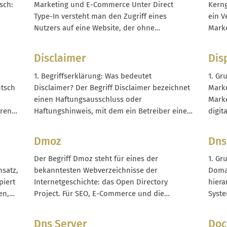
E-
zum Beispiel das Abspielen von Musik oder...
Versa
sch:
Marketing und E-Commerce Unter Direct
Kern
s
Type-In versteht man den Zugriff eines
ein V
Nutzers auf eine Website, der ohne
Mark
te
vorherigen Klick auf ein Suchergebnis, eine
direk
Anzeige oder einen eindeutig messbaren
Verka
Disclaimer
Dis
t. Im
Verweislink erfolgt. Typischerweise wird die
Onlin
-
Domain direkt in den Browser eingegeben,
Comme
1. Begriffserklärung: Was bedeutet
1. Gr
uf
ein gespeichertes Lesezeichen aufgerufen
Brand
utsch
Disclaimer? Der Begriff Disclaimer bezeichnet
Marke
t
oder...
zum k
einen Haftungsausschluss oder
Marke
ren,
Haftungshinweis, mit dem ein Betreiber einer
digit
aten
Website, eines Onlineshops oder eines
Typis
anderen Angebots seine rechtliche
Video
Dmoz
Dns
ne
Verantwortung begrenzt oder verdeutlicht.
Forma
Ein Disclaimer soll Missverständnisse
oder 
Der Begriff Dmoz steht für eines der
1. Gr
vermeiden und transparent zeigen, welche
und 
nsatz,
bekanntesten Webverzeichnisse der
Domai
,
Informationen rechtlich bindend sind und
ersch
iert
Internetgeschichte: das Open Directory
hiera
welche nicht. Im deutschsprachigen...
en,
Project. Für SEO, E-Commerce und die
Syste
ter
Entwicklung von Suchmaschinen war Dmoz
IP-Ad
über viele Jahre ein relevanter Bezugspunkt,
Zahle
Dns Server
Doc