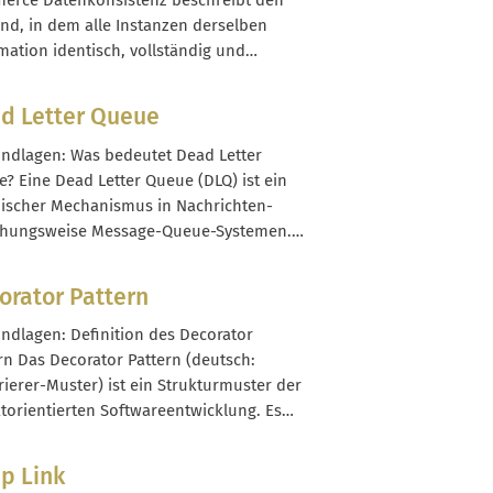
erce Datenkonsistenz beschreibt den
rungsbasiertem Marketing nutzt Data-
nd, in dem alle Instanzen derselben
n Marketing strukturierte...
mation identisch, vollständig und
spruchsfrei vorliegen. Das gilt sowohl
halb eines Systems (z. B. in einer
d Letter Queue
bank) als auch über mehrere Systeme
g (Shop, PIM, ERP, Marktplätze). Im E-
undlagen: Was bedeutet Dead Letter
rce bedeutet das konkret: Wenn Du...
? Eine Dead Letter Queue (DLQ) ist ein
ischer Mechanismus in Nachrichten-
ehungsweise Message-Queue-Systemen.
 wenn eine Nachricht nicht wie
sehen zugestellt oder verarbeitet
orator Pattern
n kann, landet sie nach definierten
n in dieser separaten Warteschlange. So
undlagen: Definition des Decorator
 fehlerhafte oder problematische
rn Das Decorator Pattern (deutsch:
ichten nicht verloren,...
ierer-Muster) ist ein Strukturmuster der
torientierten Softwareentwicklung. Es
licht dir, einem Objekt zur Laufzeit
zliche Verantwortlichkeiten
p Link
zufügen, indem du es in sogenannte