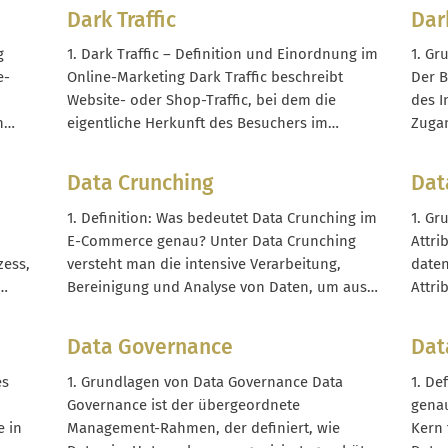
ls
zentral verwalten. Dazu gehören
Statt
Dark Traffic
Dar
ierte
insbesondere Bilder, Videos, Audio-Dateien,
Ad üb
PDFs, Layout-Dateien, Logos, Icons und
ausge
g
1. Dark Traffic – Definition und Einordnung im
1. Gr
eht
andere Marketing- und Produktmedien. Ein
Insta
e-
Online-Marketing Dark Traffic beschreibt
Der B
DAM-System dient als...
Website- oder Shop-Traffic, bei dem die
des I
n
eigentliche Herkunft des Besuchers im
Zugan
inks,
Webanalyse-Tool nicht erkennbar ist. Der
Inhal
Nutzer kommt zum Beispiel aus einem
gesch
Data Crunching
Dat
den,
Messenger, einer App oder aus einem E-Mail-
basie
Client, aber in Google Analytics oder Matomo
Netzw
1. Definition: Was bedeutet Data Crunching im
1. Gr
wird der...
Dark 
E-Commerce genau? Unter Data Crunching
Attri
zess,
versteht man die intensive Verarbeitung,
daten
Bereinigung und Analyse von Daten, um aus
Attri
tlicht
Rohdaten strukturierte Informationen und
einze
hrt
konkrete Handlungsempfehlungen zu
Conve
Data Governance
Dat
erzeugen. Ziel ist es, aus vielen einzelnen
berec
 das
Datensätzen belastbare Erkenntnisse zu
vorde
es
1. Grundlagen von Data Governance Data
1. De
gewinnen, die strategische und operative
ermit
Governance ist der übergeordnete
genau
Entscheidungen unterstützen....
Wahrs
e in
Management-Rahmen, der definiert, wie
Kern 