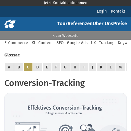
Jetzt Kontakt aufnehmen
Login
Kontakt
Tour
Referenzen
Über Uns
Preise
< zur Webseite
E-Commerce
KI
Content
SEO
Google Ads
UX
Tracking
Keywor
Glossar:
A
B
C
D
E
F
G
H
I
J
K
L
M
Conversion-Tracking