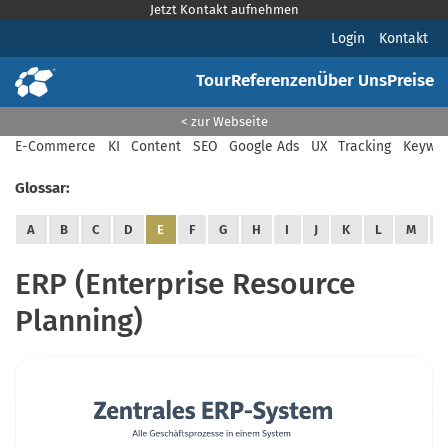
Jetzt Kontakt aufnehmen
Login
Kontakt
Tour
Referenzen
Über Uns
Preise
< zur Webseite
E-Commerce
KI
Content
SEO
Google Ads
UX
Tracking
Keywor
Glossar:
A
B
C
D
E
F
G
H
I
J
K
L
M
ERP (Enterprise Resource
Planning)