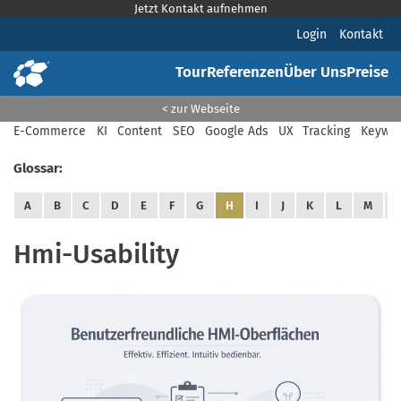
Jetzt Kontakt aufnehmen
Login
Kontakt
Tour
Referenzen
Über Uns
Preise
< zur Webseite
E-Commerce
KI
Content
SEO
Google Ads
UX
Tracking
Keywor
Glossar:
A
B
C
D
E
F
G
H
I
J
K
L
M
Hmi-Usability