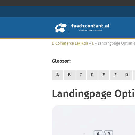
E-Commerce Lexikon
»
L
»
Landingpage Optimi
Glossar:
A
B
C
D
E
F
G
Landingpage Opt