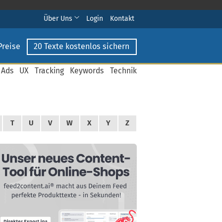
Über Uns
Login
Kontakt
Preise
20 Texte kostenlos sichern
 Ads
UX
Tracking
Keywords
Technik
T
U
V
W
X
Y
Z