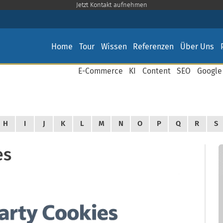
Jetzt Kontakt aufnehmen
Home
Tour
Wissen
Referenzen
Über Uns
E-Commerce
KI
Content
SEO
Google
H
I
J
K
L
M
N
O
P
Q
R
S
es