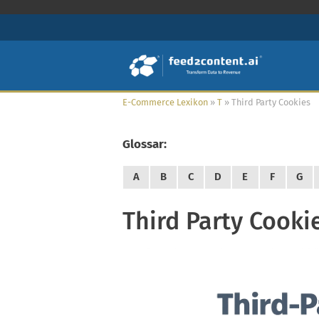
E-Commerce Lexikon
»
T
»
Third Party Cookies
Glossar:
A
B
C
D
E
F
G
Third Party Cooki