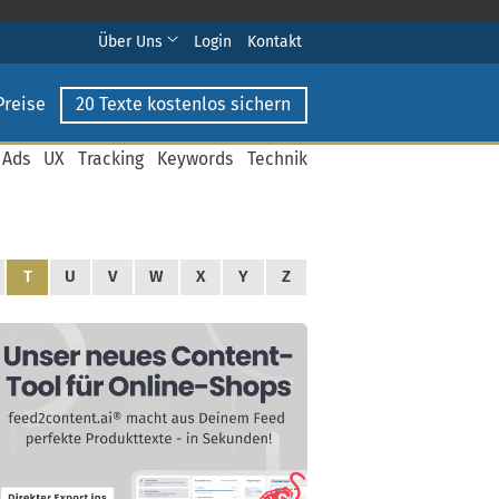
Über Uns
Login
Kontakt
Preise
20 Texte kostenlos sichern
 Ads
UX
Tracking
Keywords
Technik
T
U
V
W
X
Y
Z