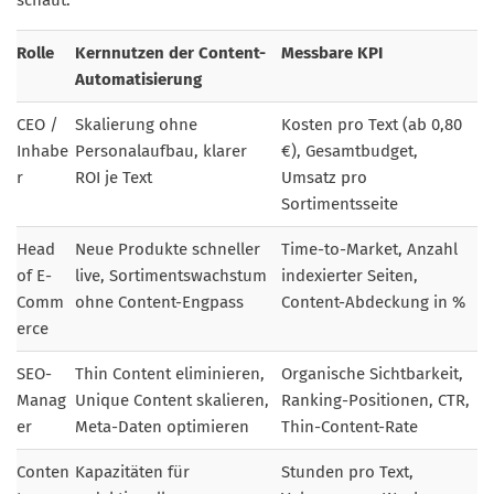
schaut.
Rolle
Kernnutzen der Content-
Messbare KPI
Automatisierung
CEO /
Skalierung ohne
Kosten pro Text (ab 0,80
Inhabe
Personalaufbau, klarer
€), Gesamtbudget,
r
ROI je Text
Umsatz pro
Sortimentsseite
Head
Neue Produkte schneller
Time-to-Market, Anzahl
of E-
live, Sortimentswachstum
indexierter Seiten,
Comm
ohne Content-Engpass
Content-Abdeckung in %
erce
SEO-
Thin Content eliminieren,
Organische Sichtbarkeit,
Manag
Unique Content skalieren,
Ranking-Positionen, CTR,
er
Meta-Daten optimieren
Thin-Content-Rate
Conten
Kapazitäten für
Stunden pro Text,