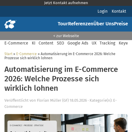
Jetzt Kontakt aufnehmen
Login
Kontakt
Tour
Referenzen
Über Uns
Preise
< zur Webseite
E-Commerce
KI
Content
SEO
Google Ads
UX
Tracking
Keywor
Start
»
E-Commerce
»
Automatisierung im E-Commerce 2026: Welche
Prozesse sich wirklich lohnen
Automatisierung im E-Commerce
2026: Welche Prozesse sich
wirklich lohnen
Veröffentlicht von
Florian Müller (GF)
18.05.2026
·
Kategorie(n):
E-
Commerce