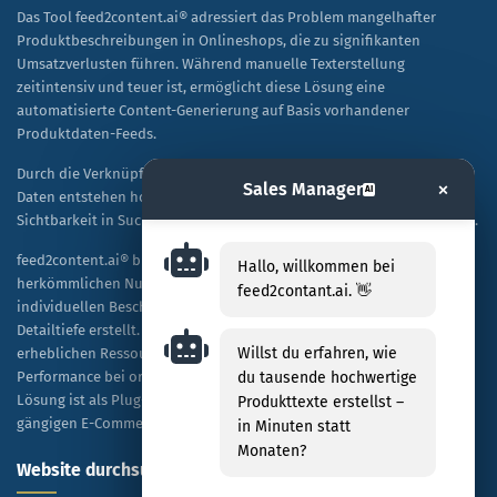
Das Tool feed2content.ai® adressiert das Problem mangelhafter
Produktbeschreibungen in Onlineshops, die zu signifikanten
Umsatzverlusten führen. Während manuelle Texterstellung
zeitintensiv und teuer ist, ermöglicht diese Lösung eine
automatisierte Content-Generierung auf Basis vorhandener
Produktdaten-Feeds.
Durch die Verknüpfung von KI-Technologie mit spezifischen Shop-
×
Sales Manager
AI
Daten entstehen hochwertige, SEO-optimierte Texte, die sowohl die
Sichtbarkeit in Suchmaschinen als auch die Kaufbereitschaft steigern.
feed2content.ai® bietet eine skalierbare Alternative zur
Hallo, willkommen bei
herkömmlichen Nutzung von ChatGPT, indem es Tausende von
feed2contant.ai. 👋
individuellen Beschreibungen kosteneffizient und in hoher
Detailtiefe erstellt. Unternehmen profitieren dabei von einer
Willst du erfahren, wie
erheblichen Ressourceneinsparung sowie einer verbesserten
Performance bei organischen Rankings und bezahlten Anzeigen. Die
du tausende hochwertige
Lösung ist als Plug-and-Play-Modell konzipiert und mit allen
Produkttexte erstellst –
gängigen E-Commerce-Plattformen kompatibel.
in Minuten statt
Monaten?
Website durchsuchen