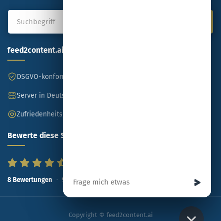
feed2content.ai
DSGVO-konform
Made in Germany
Server in Deutschland
SSL-verschlüsselt
Zufriedenheitsgarantie
Bewerte diese Seite
Ihre Nachricht
93
%
8
Bewertungen
Copyright © feed2content.ai