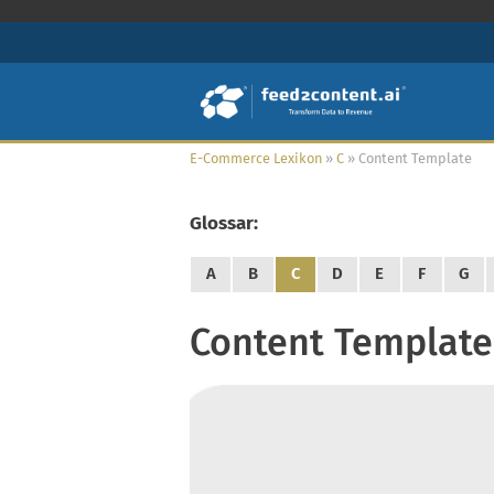
E-Commerce Lexikon
»
C
»
Content Template
Glossar:
A
B
C
D
E
F
G
Content Template