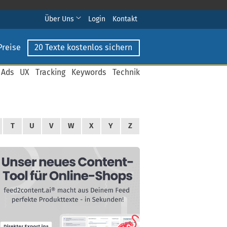
Über Uns
Login
Kontakt
Preise
20 Texte kostenlos sichern
 Ads
UX
Tracking
Keywords
Technik
T
U
V
W
X
Y
Z