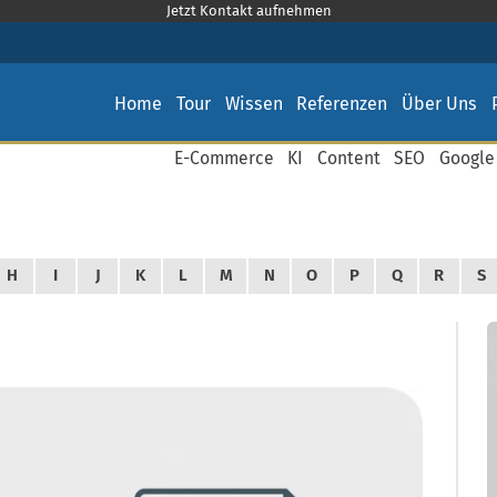
Jetzt Kontakt aufnehmen
Home
Tour
Wissen
Referenzen
Über Uns
E-Commerce
KI
Content
SEO
Google
H
I
J
K
L
M
N
O
P
Q
R
S