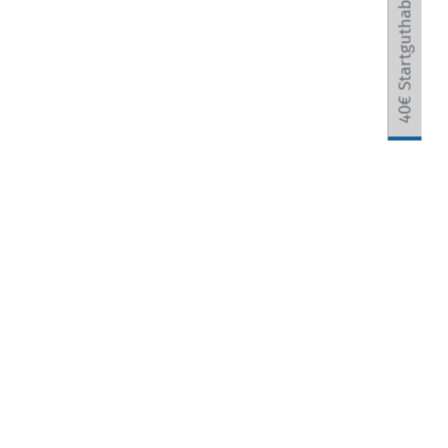
40€ Startguthaben