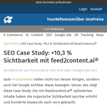
Jetzt Kontakt aufnehmen
Login
Kontakt
Tour
Referenzen
Über Uns
Preise
< zur Webseite
E-Commerce
KI
Content
SEO
Google Ads
UX
Tracking
Keywor
Start
»
SEO
»
SEO Case Study: +10,3 % Sichtbarkeit mit feed2content.ai®
SEO Case Study: +10,3 %
Sichtbarkeit mit feed2content.ai®
Veröffentlicht von
Florian Müller (GF)
16.03.2026
·
Kategorie(n):
SEO
Gute
Produkttexte
sollen nicht nur besser klingen, sondern
auch bei Google sichtbar etwas bewegen. Genau das zeigt
diese Case Study: Die mit feed2content.ai® optimierten
Inhalte haben die organische Sichtbarkeit spürbar erhöht
und hunderte Keywords nach vorn gebracht.